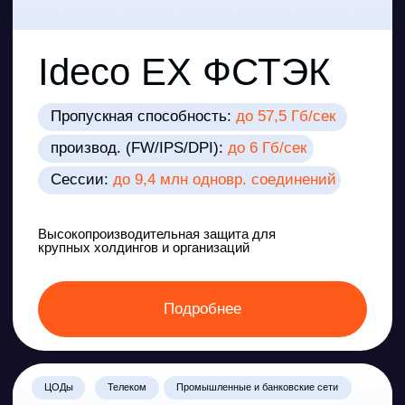
Ideco LX ФСТЭК
Пропускная способность:
до 27 Гб/сек
производ. (FW/IPS/DPI):
до 2,2 Гб/сек
Сессии:
до 3,9 млн одновр. соединений
Высокая отказоустойчивость,
централизованное управление,
готовность к КИИ
Подробнее
Корпоративные периметры
DMZ
Локальные ЦОДы