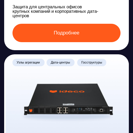
Ideco SX+ ФСТЭК
Пропускная способность:
до 5 Гб/сек
производ. (FW/IPS/DPI):
до 0,2 Гб/сек
Сессии:
до 0,4 млн одновр. соединений
Компактное решение для базовой защиты
с минимальными требованиями
Подробнее