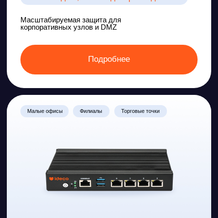
Оценка выполнения
требований и мер
Приказов ФСТЭК РФ
решением Ideco
№ 239 от 25.12.2017
Об утверждении требований по
обеспечению безопасности значимых
объектов критической
информационной инфраструктуры
Российской Федерации
№ 17 от 11.02.2013
Об утверждении Требований о
защите информации, не