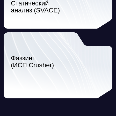
Ideco EX ФСТЭК
Пропускная способность:
до 57,5 Гб/сек
производ. (FW/IPS/DPI):
до 6 Гб/сек
Сессии:
до 9,4 млн одновр. соединений
Высокопроизводительная защита для
крупных холдингов и организаций
Подробнее
ЦОДы
Телеком
Промышленные и банковские сети