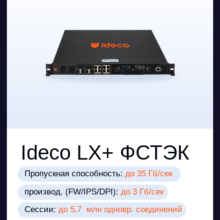
Ideco MX2 ФСТЭК
Пропускная способность:
до 15 Гб/сек
производ. (FW/IPS/DPI):
до 1,1 Гб/сек
Сессии:
до 2,5 млн одновр. соединений
Масштабируемая защита для
корпоративных узлов и DMZ
Подробнее
Малые офисы
Филиалы
Торговые точки