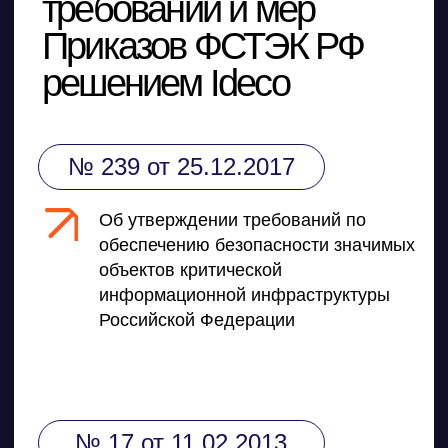
DNS Security в NGFW
Релизы Ideco
Информационная
безопасность в решениях
О компании
Ideco
Новости
Дорожная карта
Признание и аналитика
Карьера в Ideco
Инвесторам
Календари
Клиентский сервис
Продление лицензий
Обучение в вузах
ВКонтакте
Файрвольная
Youtube
Создаем вместе
Rutube
Ideco NGFW
MAX
Условия использования
Политика обработки персональных данных
© ideco 2005-2026 · Все права защищены