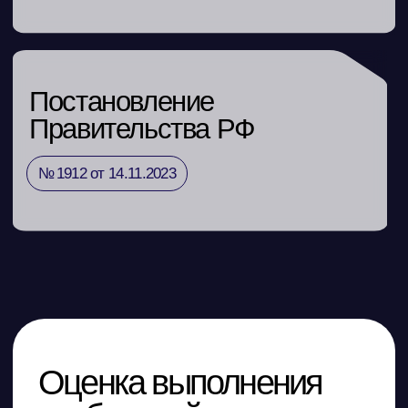
ООО «Айдеко»
ИНН 6670208848
620 066, Россия, г. Екатеринбург,
ул. Кулибина, 2
+7 (800) 555-33-40
expert@ideco.ru
Продукт развивается
при поддержке Фонда
Содействия Инновациям
Ideco NGFW Novum
Внедрения
Сертификация ФСТЭК
Документация
Партнеры
Сравнение версий
Выбрать
интегратора
Прошлые ревизии ПАК
Авторизованные центры