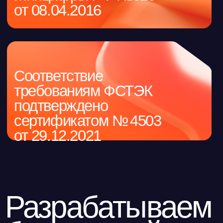
Разрабатываем
безопасный
продукт
Технологичный подход к выявлению и устранению
уязвимостей на протяжении всего цикла
разработки:
Процессы Secure
Development Lifecycle
(SDL)