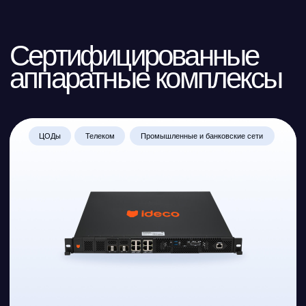
Ideco LX+ ФСТЭК
Пропускная способность:
до 35 Гб/сек
производ. (FW/IPS/DPI):
до 3 Гб/сек
Сессии:
до 5,7 млн одновр. соединений
Защита для центральных офисов
крупных компаний и корпоративных дата-
центров
Подробнее
Узлы агрегации
Дата-центры
Госструктуры