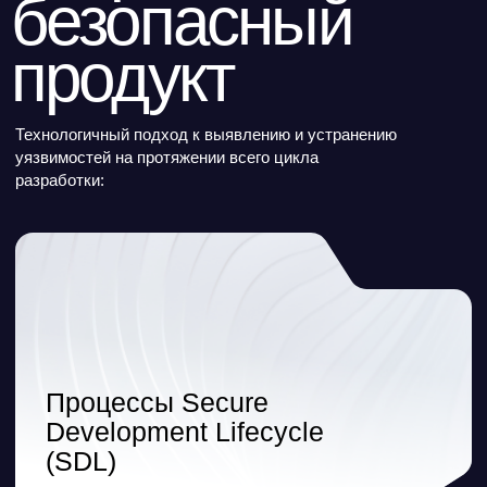
Анализ уязвимостей
(CVE)
Статический
анализ (SVACE)
Фаззинг
(ИСП Crusher)