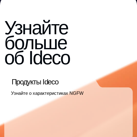
Миграция ФГБОУ ВО «Вятский
государственный университет»
с Check Point на Ideco NGFW
Подробнее
За кулисами киберзащиты
Кейс перехода на Ideco NGFW от СберРешений
Подробнее