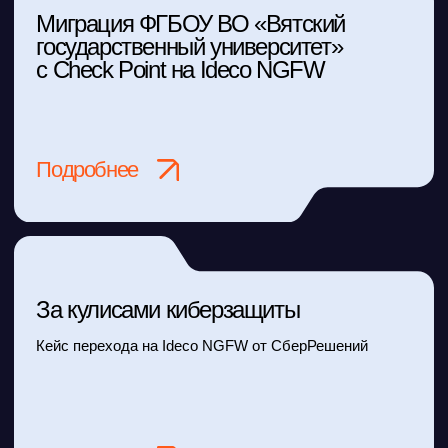
Ideco NGFW
Novum для
решения
ваших задач
Заполните форму,
чтобы получить доступ
к демонстрации