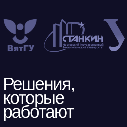
разработчик
российского
NGFW
Эксперты компании делятся опытом
и рассказывают о стеке передовых
технологий Ideco NGFW Novum