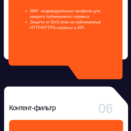
Интеграция с внешними SIEM
Узнайте
больше
об Ideco
Продукты Ideco