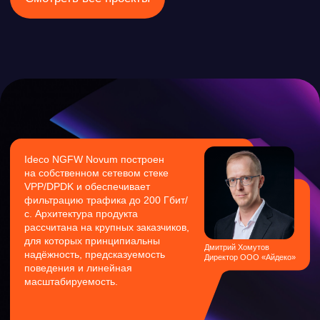
ООО «Айдеко»
ИНН 6670208848
620 066, Россия, г. Екатеринбург,
ул. Кулибина, 2
+7 (800) 555-33-40
expert@ideco.ru
Продукт развивается
при поддержке Фонда
Содействия Инновациям
Ideco NGFW Novum
Внедрения
Сертификация ФСТЭК
Документация
Партнеры
Сравнение версий
Выбрать
интегратора
Прошлые ревизии ПАК
Авторизованные центры
DNS Security в NGFW
Релизы Ideco
Информационная
безопасность в решениях
О компании
Ideco
Новости
Дорожная карта
Признание и аналитика
Карьера в Ideco
Инвесторам
Календари