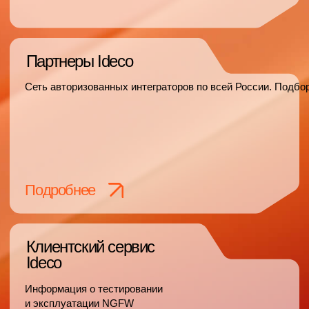
Игры будущего
Решение Ideco UTM ФСТЭК успешно защитило
сетевой периметр во время активной фазы
Phydigital games в Казани
Подробнее
Смотреть все проекты
Ideco NGFW Novum построен
на собственном сетевом стеке
VPP/DPDK и обеспечивает