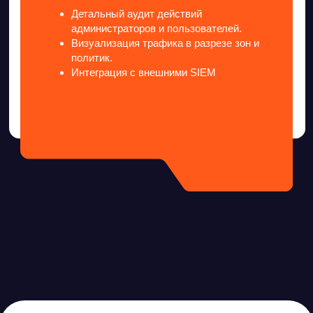
Решения,
которые
работают
5500+ реализованных проектов
Внедрение Ideco NGFW в ГК
«Атриум»
Защита промышленной распределённой
инфраструктуры
Подробнее