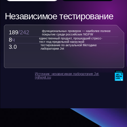
Источник: независимая лаборатория Jet,
ngfw.jet.su
Как заместить Cisco
в Enterprise-сегменте:
опыт и первые результаты
миграции ГК «А101»
Регистрация на вебинар