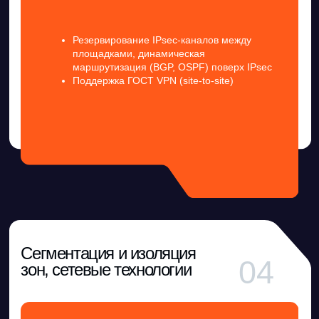
06
Контент-фильтр
70+ категорий контент-фильтра.
Политики по группам из службы каталогов
Блокировка анонимайзеров
SSL инспекция
Безопасность
терминальных