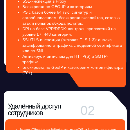
Связь филиалов
03
и дата-центров
Резервирование IPsec-каналов между
площадками, динамическая
маршрутизация (BGP, OSPF) поверх IPsec
Поддержка ГОСТ VPN (site-to-site)
Сегментация и изоляция
04
зон, сетевые технологии