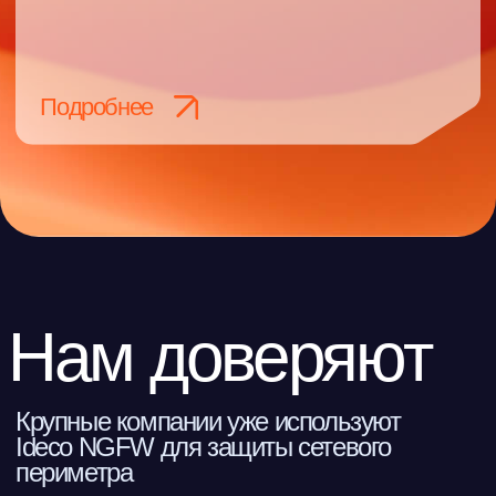
фильтрацию трафика до 200 Гбит/
с. Архитектура продукта
рассчитана на крупных заказчиков,
для которых принципиальны
Дмитрий Хомутов
надёжность, предсказуемость
Директор ООО «Айдеко»
поведения и линейная
масштабируемость.
Компания
Ideco —
ведущий