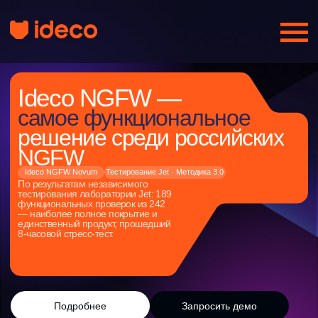
Ideco NGFW —
самое функциональное
решение среди российских
NGFW
Ideco NGFW Novum
Тестирование Jet · Методика 3.0
По результатам независимого
тестирования лаборатории Jet: 189
функциональных проверок из 242
— наиболее полное покрытие и
единственный продукт, прошедший
8-часовой стресс-тест.
Подробнее
Запросить демо
Независимое тестирование
функциональных проверок — наиболее полное
189
/242
покрытие среди российских NGFW
единственный продукт, прошедший стресс-
8
ч
тест под предельной нагрузкой
тестирование по актуальной Методике
3.0
лаборатории Jet