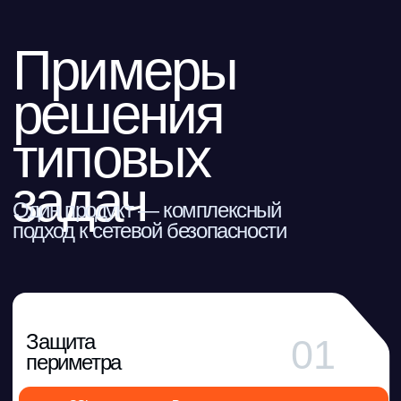
DPI на базе VPP/DPDK: контроль приложений на
уровне L7, 448 категорий.
SSL/TLS-инспекция (включая TLS 1.3): анализ
зашифрованного трафика с подменой сертификата
или по SNI.
Антивирус и антиспам для HTTP(S) и SMTP-
трафика.
Блокировка по GeoIP и категориям контент-фильтра
(70+).
Удалённый доступ
02
сотрудников
Ideco Client для Windows, macOS и Linux, включая
отечественные дистрибутивы (Astra Linux, Альт
Рабочая станция, Альт Сервер, АльтерОС, ОСнова,
РедОС).
ZTNA с проверкой состояния устройства: ОС,
антивирус, межсетевой экран, обновления, процессы
и параметры реестра. Контроль в течение всей
сессии.
Политики доступа в разрезе пользователя или
группы AD: Microsoft Active Directory, ALD Pro, Samba,
FreeIPA, Ред АДМ.
Многофакторная аутентификация: 2FA (TOTP,
Multifactor, RADIUS, SMS Aero) и поддержка
машинных сертификатов для устройств.