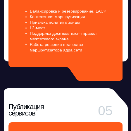
07
систем
Поддержка терминальных пользователей
Привязка политик к сессиям
Визуализация,
08
аудит
Детальный аудит действий
администраторов и пользователей.
Визуализация трафика в разрезе зон и
политик.