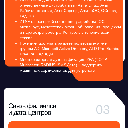
Балансировка и резервирование, LACP
Контекстная маршрутизация
Привязка политик к зонам
L2-мост
Поддержка десятков тысяч правил
межсетевого экрана
Работа решения в качестве
маршрутизатора ядра сети
Публикация
05
сервисов
WAF: индивидуальные профили для
каждого публикуемого сервиса.
Защита от DoS-атак на публикуемые
HTTP/HTTPS-сервисы и API.