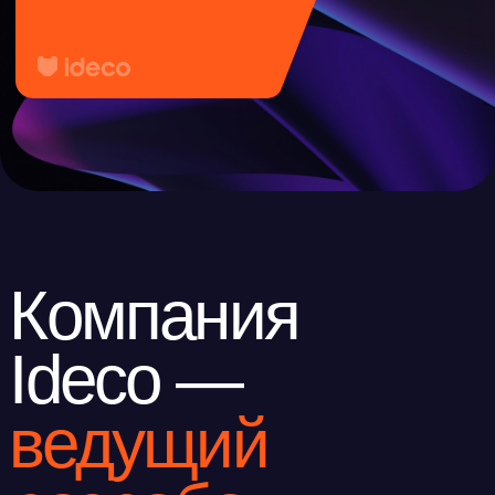
Клиентский сервис
Продление лицензий
Обучение в вузах
ВКонтакте
Файрвольная
Youtube
Создаем вместе
Rutube
Ideco NGFW
MAX
Условия использования
Политика обработки персональных данных
© ideco 2005-2026 · Все права защищены