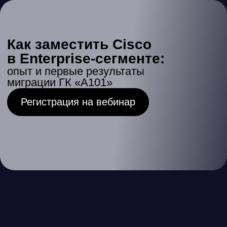
Примеры
решения
типовых
задач
Один продукт — комплексный
подход к сетевой безопасности
Защита
01
периметра
SSL-инспекция в Proxy
Блокировка по GEO-IP и категориям
PS с базой более 64 тыс. сигнатур и
автообновлением: блокировка эксплойтов, сетевых
атак и попыток обхода политик.