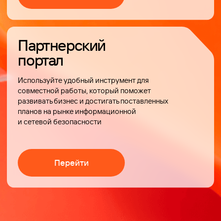
Интеграторы
и дистрибьюторы
получают
неограниченный
доступ
к поддержке
Ideco
на всех
уровнях