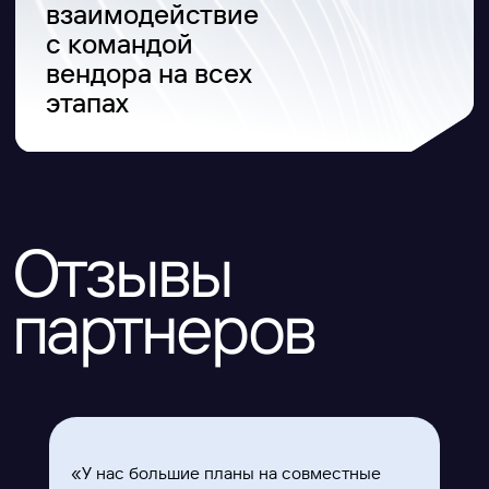
620 066, Россия, г. Екатеринбург,
ул. Кулибина, 2
+7 (800) 555-33-40
expert@ideco.ru
Продукт развивается
при поддержке Фонда
Содействия Инновациям
Ideco NGFW Novum
Внедрения
Сертификация ФСТЭК
Документация
Партнеры
Сравнение версий
Выбрать интегратора
Прошлые ревизии ПАК
Авторизованные центры
DNS Security в NGFW
Релизы Ideco
Информационная
безопасность в решениях
О компании
Ideco
Новости
Дорожная карта
Признание и аналитика
Карьера в Ideco
Инвесторам
Календари
Клиентский сервис
Продление лицензий
Обучение в вузах
«У нас большие планы на совместные