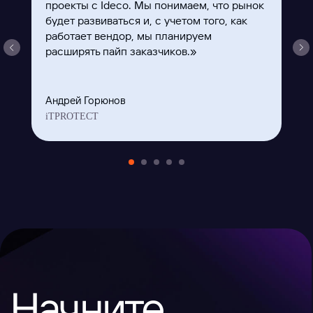
проекты с Ideco. Мы понимаем, что рынок
будет развиваться и, с учетом того, как
ВКонтакте
Файрвольная
работает вендор, мы планируем
расширять пайп заказчиков.»
Youtube
Создаем вместе
Rutube
Ideco NGFW
MAX
Андрей Горюнов
iTPROTECT
Условия использования
Политика обработки персональных данных
© ideco 2005-2026 · Все права защищены