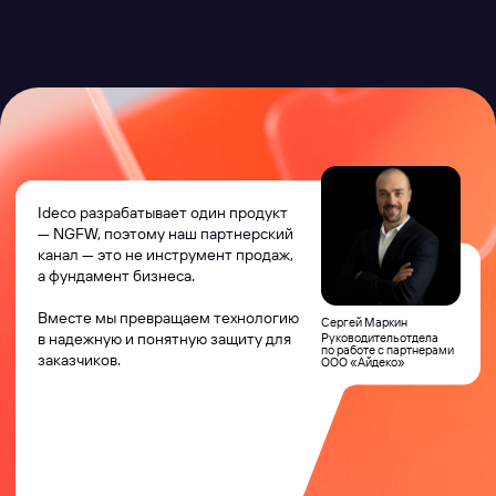
сотрудничества
Открытое
взаимодействие
с командой
вендора на всех
этапах
Отзывы
партнеров