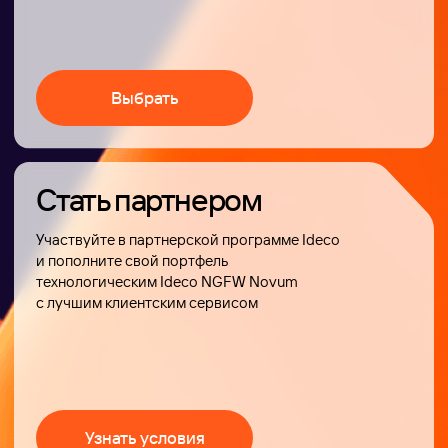
Стать партнером
Участвуйте в партнерской программе Ideco
и пополните свой портфель
технологическим Ideco NGFW Novum
с лучшим клиентским сервисом
Узнать условия
Партнерский
портал
Используйте удобный инструмент для
совместной работы, который поможет
развивать бизнес и достигать поставленных
планов на рынке информационной
и сетевой безопасности
Перейти