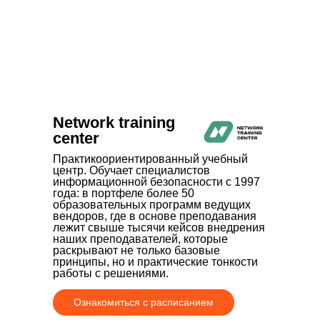
ООО «Айдеко»
ИНН 6670208848
620 066, Россия, г. Екатеринбург,
ул. Кулибина, 2
+7 (800) 555-33-40
expert@ideco.ru
Продукт развивается
при поддержке Фонда
Network training
Содействия Инновациям
center
Ideco NGFW Novum
Внедрения
Практикоориентированный учебный
центр. Обучает специалистов
Сертификация ФСТЭК
Документация
Партнеры
информационной безопасности с 1997
Сравнение версий
Выбрать
года: в портфеле более 50
интегратора
Прошлые ревизии ПАК
Авторизованные центры
образовательных программ ведущих
DNS Security в NGFW
Релизы Ideco
вендоров, где в основе преподавания
Информационная
лежит свыше тысячи кейсов внедрения
безопасность в решениях
О компании
наших преподавателей, которые
Ideco
Новости
Дорожная карта
раскрывают не только базовые
Признание и аналитика
принципы, но и практические тонкости
Карьера в Ideco
работы с решениями.
Инвесторам
Календари
Ознакомиться с расписанием
Клиентский сервис
Продление лицензий