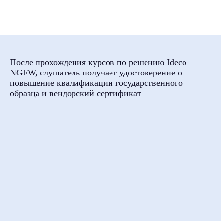
Обучение в вузах
ВКонтакте
Файрвольная
Youtube
Создаем вместе
После прохождения курсов по решению Ideco
Rutube
Ideco NGFW
NGFW, слушатель получает удостоверение о
повышение квалификации государственного
MAX
образца и вендорский сертификат
Условия использования
Политика обработки персональных данных
© ideco 2005-2026 · Все права защищены