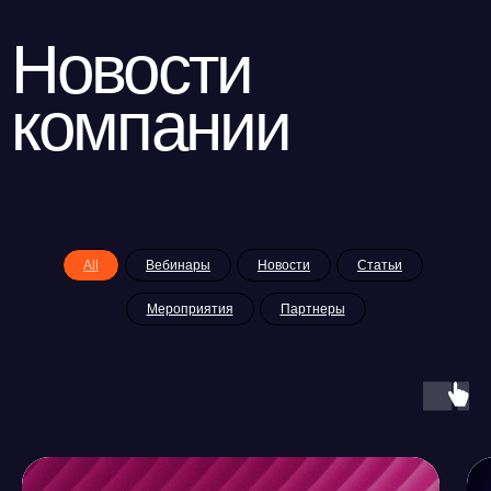
пр.
Смотреть
ООО «Айдеко»
ИНН 6670208848
620 066, Россия, г. Екатеринбург,
ул. Кулибина, 2
+7 (800) 555-33-40
All
Вебинары
Новости
Статьи
expert@ideco.ru
Мероприятия
Партнеры
Продукт развивается
при поддержке Фонда
Содействия Инновациям
Ideco NGFW Novum
Внедрения
Сертификация ФСТЭК
Документация
Партнеры
Сравнение версий
Выбрать
интегратора
Прошлые ревизии ПАК
Авторизованные центры
DNS Security в NGFW
Релизы Ideco