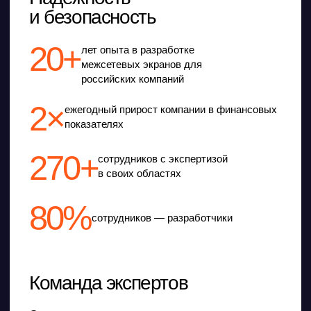
руководителей.
Дмитрий Хомутов
Директор
Олег Пахомов
Финансовый директор
Марк Коренберг
Технический директор
Антон Старовойтов
Директор по управлению
разработкой
Руслан Пайсаев
Коммерческий директор