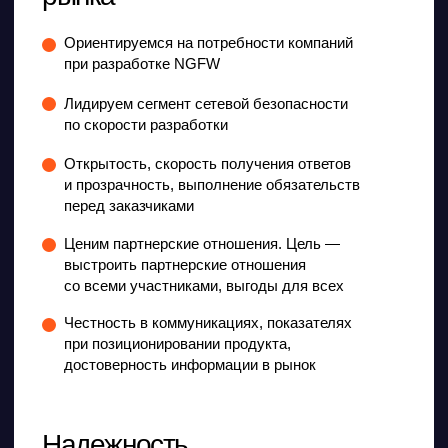
достоверность информации в рынок
Надежность
и безопасность
20+
лет опыта в разработке
межсетевых экранов для
российских компаний
2×
ежегодный прирост компании в финансовых
показателях
270+
сотрудников с экспертизой
в своих областях
80%
сотрудников — разработчики
Команда экспертов
Сотрудники каждого отдельного
направления поддерживают ценности
компании, участвуют в развитии
продукта и растут сами при
поддержке высококлассных