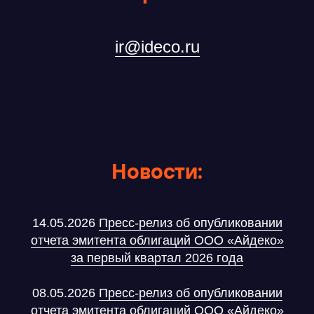
Все события
ir@ideco.ru
ООО «Айдеко»
Новости:
ИНН 6670208848
620 066, Россия, г. Екатеринбург,
ул. Кулибина, 2
14.05.2026
Пресс‑релиз об опубликовании
+7 (800) 555-33-40
отчета эмитента облигаций ООО «Айдеко»
expert@ideco.ru
за первый квартал 2026 года
Продукт развивается
при поддержке Фонда
Содействия Инновациям
08.05.2026
Пресс‑релиз об опубликовании
отчета эмитента облигаций ООО «Айдеко»