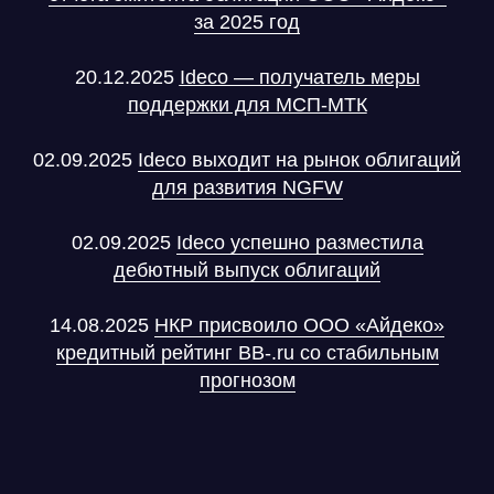
Ideco NGFW Novum
Внедрения
за 2025 год
Сертификация ФСТЭК
Документация
Партнеры
Сравнение версий
Выбрать
интегратора
Прошлые ревизии ПАК
Авторизованные центры
20.12.2025
Ideco — получатель меры
DNS Security в NGFW
Релизы Ideco
поддержки для МСП-МТК
Информационная
безопасность в решениях
О компании
Ideco
Новости
Дорожная карта
Признание и аналитика
02.09.2025
Ideco выходит на рынок облигаций
Карьера в Ideco
Инвесторам
для развития NGFW
Календари
Клиентский сервис
02.09.2025
Ideco успешно разместила
Продление лицензий
Обучение в вузах
дебютный выпуск облигаций
14.08.2025
НКР присвоило ООО «Айдеко»
ВКонтакте
Файрвольная
кредитный рейтинг BB-.ru со стабильным
Youtube
Создаем вместе
прогнозом
Rutube
Ideco NGFW
MAX