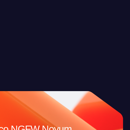
FW Novum
уп к конкретным
фраструктура
тупной для
и пользователь, и
льного продукта.