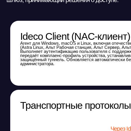
администратора.
Транспортные протоколы
Через Ideco Cli
ZTNA встроен в Ideco NGFW Novum и входит в базо
отдельного шлюза, облачного сервиса или сторонн
осуществляется через единый интерфейс вместе со