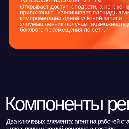
Компоненты реш
Два ключевых элемента: агент на рабочей станции 
шлюз, принимающий решения о доступе.
Ideco Client (NAC-клиент)
Агент для Windows, macOS и Linux, включая отечественные 
(Astra Linux, Альт Рабочая станция, Альт Сервер, АльтерОС,
Выполняет аутентификацию пользователя с поддержкой 2FA,
передаёт комплаенс-профиль устройства, устанавливает и п
защищённый туннель. Обновляется автоматически без участ