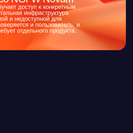
 (шлюз)
итики на основе зонального
). Политики задаются в разрезе
ключения и VPN-зоны.
 целевым и принимает решение о