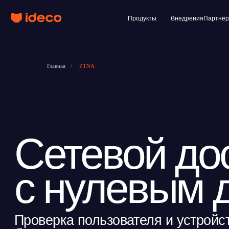
Продукты
Внедрения
Партнёры
Клиент
Главная
/
ZTNA
Сетевой дост
с нулевым д
Проверка пользователя и устройства 
Доступ к конкретным приложениям, а н
в Ideco NGFW Novum без отдельных ш