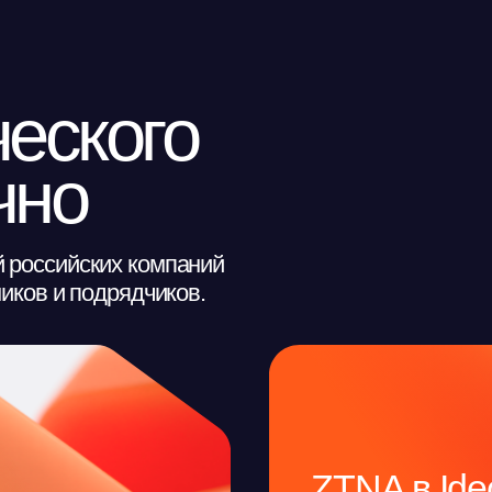
ского
о
ийских компаний
и подрядчиков.
ZTNA в Ideco NG
ому
Пользователь получает дост
и
приложениям. Остальная ин
остаётся невидимой и недос
сканирования. Проверяется 
устройство. Не требует отде