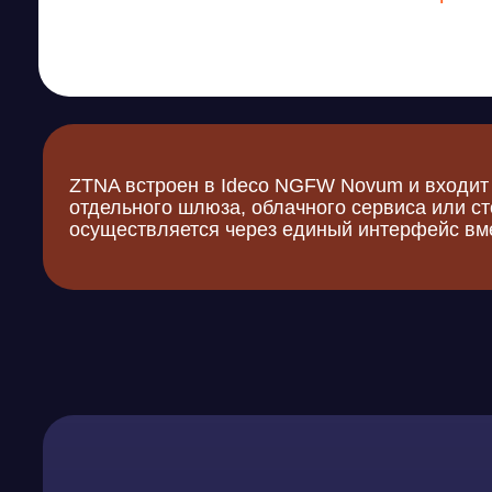
Непрерывная п
при каждом под
Аутентификация
1
Ideco Client выполняет проверку пользователя, 