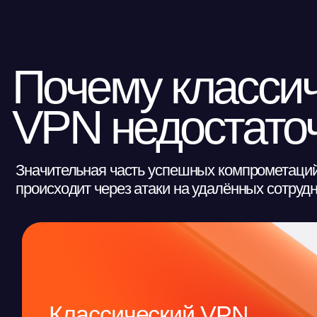
Почему классиче
VPN недостаточн
Значительная часть успешных компрометаций росс
происходит через атаки на удалённых сотрудников 
Классический VPN
Открывает доступ к подсети, а не к конкретн
приложению. Увеличивает площадь атаки. Пр
компрометации одной учётной записи
злоумышленник получает возможность для
бокового перемещения по сети.