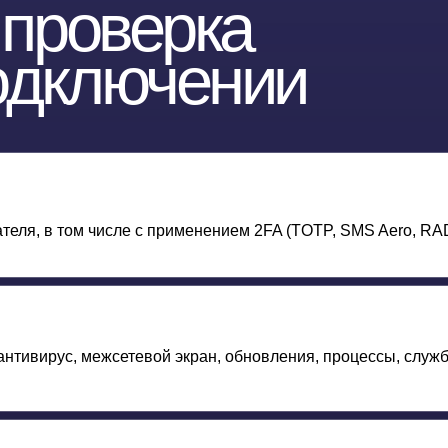
ус, межсетевой экран, обновления, процессы, службы, ключи
соединения и проверяется повторно в течение сессии.
илем. При несоответствии доступ блокируется или
олько к явно разрешённым ресурсам.