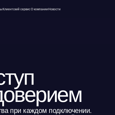
ский сервис
О компании
Новости
уп
оверием
при каждом подключении.
е к сети целиком. Встроен
люзов и облачных