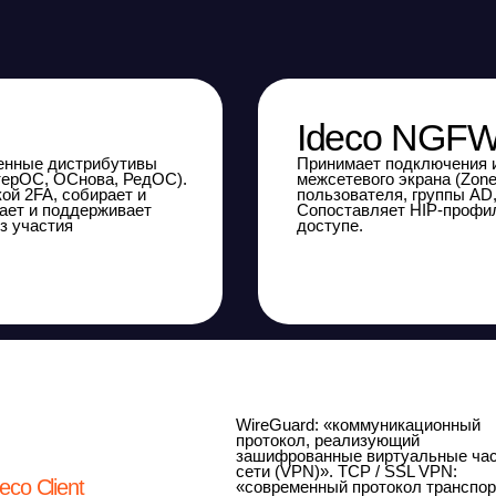
WireGuard: «коммуникационный
протокол, реализующий
зашифрованные виртуальные частные
сети (VPN)». TCP / SSL VPN:
ent
«современный протокол транспортного
уровня безопасности TLS (Transport
Layer Security), обеспечивающий
функции шифрования, аутентификации
и целостности».
вую поставку. Не требует
их продуктов. Управление
 всеми политиками безопасности.