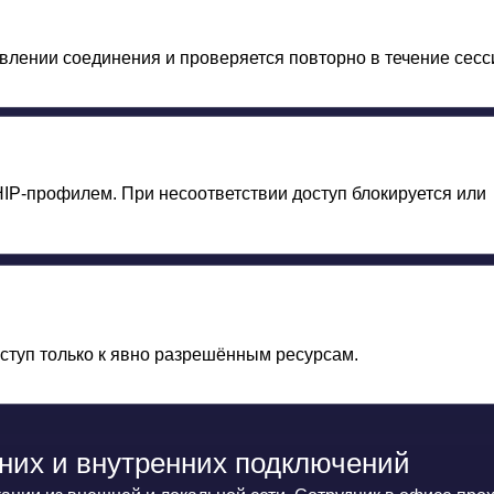
и внутренних подключений
 внешней и локальной сети. Сотрудник в офисе проходит те же про
сутствие доверия по умолчанию даже к «внутренним» хостам.
Pro, Samba, FreeIPA, Ред АДМ. Политики доступа задаются в разрезе
офиля.
стве