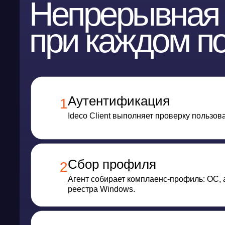
Сбор профиля
2
Агент собирает комплаенс-профиль: ОС, антивир
реестра Windows.
Передача и проверка
3
Профиль передаётся на шлюз при установлении 
Решение о доступе
4
Шлюз сопоставляет профиль с целевым HIP-проф
ограничивается.
Доступ к ресурсам
5
Пользователь или группа AD получают доступ т