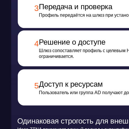
Одинаковая строгость для внешних 
Ideco ZTNA применяет единый подход к аутентификации из
пользователь. Это соответствует принципу Zero Trust: от
Интеграция с каталогами: Microsoft Active Directory, ALD 
адреса источника, временного диапазона и комплаенс-пр
Что проверяется
на каждом устрой
Проверки применяются как к удалённым VPN-