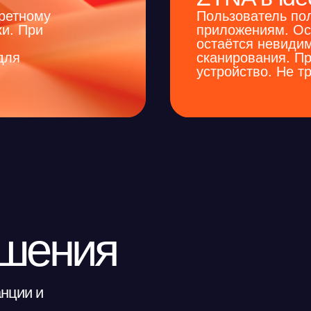
ения
и
Ideco NGFW Novum
дистрибутивы
Принимает подключения и применяет пол
 ОСнова, РедОС).
межсетевого экрана (Zone-Based Firewall
 собирает и
пользователя, группы AD, типа VPN-под
оддерживает
Сопоставляет HIP-профиль устройства с
ия
доступе.