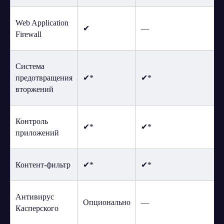
Web Application
✔
—
Firewall
Система
предотвращения
✔*
✔*
вторжений
Контроль
✔*
✔*
приложений
Контент-фильтр
✔*
✔*
Антивирус
Опционально
—
Касперского