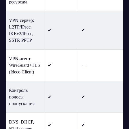
ресурсам
VPN-сервер:
L2TP/IPsec,
✔
✔
IKEv2/IPsec,
SSTP, PPTP
VPN-агент
WireGuard+TLS
✔
—
(Ideco Client)
Контроль
полосы
✔
✔
пропускания
DNS, DHCP,
✔
✔
NTP-сервер