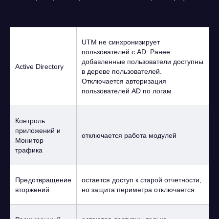
UTM не синхронизирует
пользователей с AD. Ранее
добавленные пользователи доступны
Active Directory
в дереве пользователей.
Отключается авторизация
ООО «Айдеко»
пользователей AD по логам
ИНН 6670208848
620 066, Россия, г. Екатеринбург,
ул. Кулибина, 2
Контроль
приложений и
отключается работа модулей
+7 (800) 555-33-40
Монитор
expert@ideco.ru
трафика
Продукт развивается
при поддержке Фонда
Содействия Инновациям
Предотвращение
остается доступ к старой отчетности,
вторжений
но защита периметра отключается
Ideco NGFW Novum
Внедрения
Сертификация ФСТЭК
Документация
Партнеры