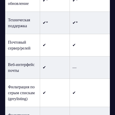
✔*
✔*
обновление
Техническая
✔*
✔*
поддержка
Почтовый
✔
✔
сервер/релей
Веб-интерфейс
✔
—
почты
Фильтрация по
серым спискам
✔
✔
(greylisting)