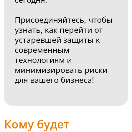
Руководителям ИБ и ИТ
Системным администраторам
Специалистам по безопасности
О чём
расскажем:
Анализ угроз 2025: что
изменилось и как
защищаться?
Почему старые методы