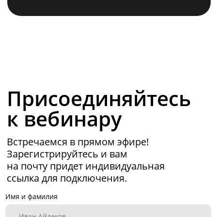
Инвесторам
Календари
Клиентский сервис
Продление лицензий
Обучение в вузах
ВКонтакте
Файрвольная
Youtube
Создаем вместе
Rutube
Ideco NGFW
MAX
Условия использования
Политика обработки персональных данных
© ideco 2005-2026 · Все права защищены