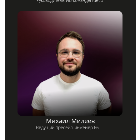
ООО «Айдеко»
ИНН 6670208848
620 066, Россия, г. Екатеринбург,
ул. Кулибина, 2
+7 (800) 555-33-40
expert@ideco.ru
Продукт развивается
при поддержке Фонда
Содействия Инновациям
Ideco NGFW Novum
Внедрения
Сертификация ФСТЭК
Документация
Партнеры
Сравнение версий
Выбрать
интегратора
Прошлые ревизии ПАК
Авторизованные центры
DNS Security в NGFW
Релизы Ideco
Информационная
безопасность в решениях
О компании
Ideco
Новости
Дорожная карта
Признание и аналитика
Карьера в Ideco