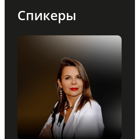
Михаил Милеев
Ведущий пресейл-инженер F6
Присоединяйтесь
к вебинару
Встречаемся в прямом эфире!
Зарегистрируйтесь и вам
на почту придет индивидуальная
ссылка для подключения.
Имя и фамилия
Компания