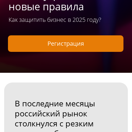
В последние месяцы
российский рынок
столкнулся с резким
ростом кибератак на
коммерческие и
государственные
организации. На вебинаре
эксперты
F6 и Ideco
разберут как изменился
ландшафт киберугроз в
2025 году, почему старые
методы фильтрации
трафика больше
неэффективны и какие