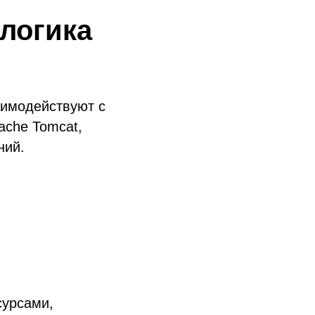
логика
аимодействуют с
ache Tomcat,
ний.
сурсами,