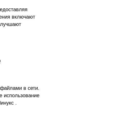
редоставляя
ения включают
 улучшают
е
файлами в сети.
е использование
инукс .