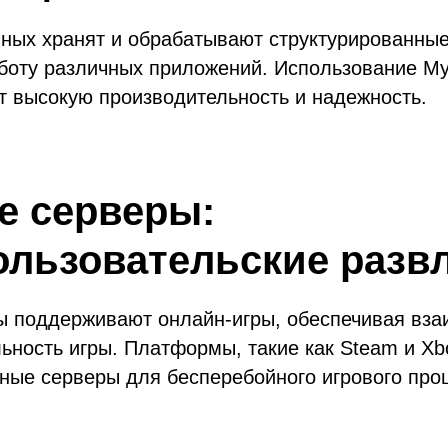
нных хранят и обрабатывают структурированны
боту различных приложений. Использование My
т высокую производительность и надежность.
е серверы:
ользовательские разв
ы поддерживают онлайн-игры, обеспечивая вза
льность игры. Платформы, такие как Steam и Xbo
ные серверы для бесперебойного игрового проц