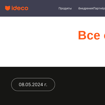
Продукты
Внедрения
Партнёры
Клиент
Все 