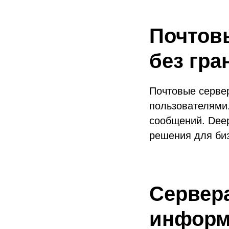
Почтов
без гра
Почтовые серве
пользователями.
сообщений. Dee
решения для би
Сервера
информ