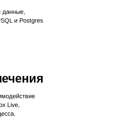
е данные,
SQL и Postgres
лечения
имодействие
x Live,
есса.