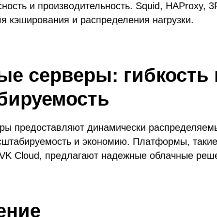
ность и производительность. Squid, HAProxy, 3
я кэширования и распределения нагрузки.
е серверы: гибкость 
бируемость
ры предоставляют динамически распределяем
сштабируемость и экономию. Платформы, такие
 VK Cloud, предлагают надежные облачные реш
Ideco NGFW
Внедрения
(800) 555-33-40
Novum
ение
Сертификация ФСТЭК
ert@ideco.ru
Документация
Партнеры
Сравнение версий