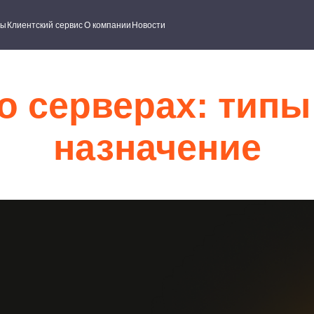
ский сервис
О компании
Новости
о серверах: типы
назначение