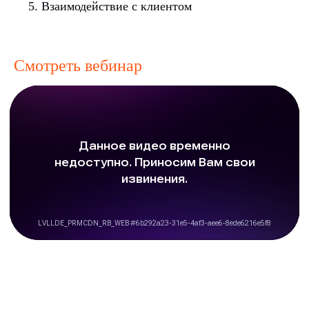
Взаимодействие с клиентом
Смотреть вебинар
ООО «Айдеко»
ИНН 6670208848
620 066, Россия, г. Екатеринбург,
ул. Кулибина, 2
+7 (800) 555-33-40
expert@ideco.ru
Продукт развивается
при поддержке Фонда
Содействия Инновациям
Ideco NGFW Novum
Внедрения
Сертификация ФСТЭК
Документация
Партнеры
Сравнение версий
Выбрать
интегратора
Прошлые ревизии ПАК
Авторизованные центры
DNS Security в NGFW
Релизы Ideco
Информационная
безопасность в решениях
О компании
Ideco