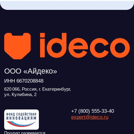
Новости
Дорожная карта
Признание и аналитика
Карьера в Ideco
Инвесторам
Календари
Клиентский сервис
Продление лицензий
Обучение в вузах
ВКонтакте
Файрвольная
Youtube
Создаем вместе
Rutube
Ideco NGFW
MAX
Условия использования
Политика обработки персональных данных
© ideco 2005-2026 · Все права защищены