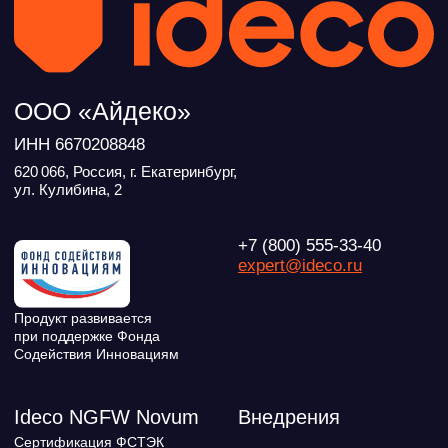
Продление лицензий
Обучение в вузах
ВКонтакте
Файрвольная
Youtube
Создаем вместе
Rutube
Ideco NGFW
MAX
Условия использования
Политика обработки персональных данных
© ideco 2005-2026 · Все права защищены