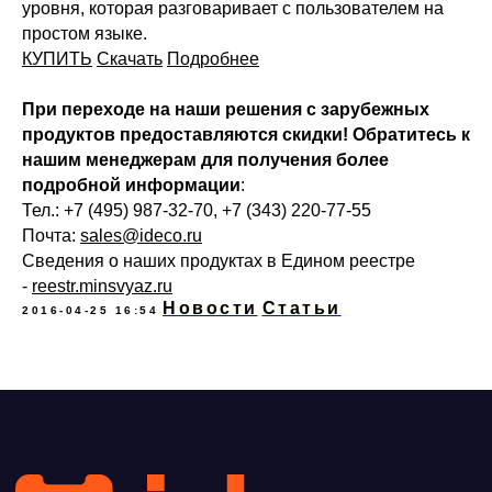
уровня, которая разговаривает с пользователем на
ООО «Айдеко»
простом языке.
ИНН 6670208848
КУПИТЬ
Скачать
Подробнее
620 066, Россия, г. Екатеринбург,
ул. Кулибина, 2
При переходе на наши решения с зарубежных
+7 (800) 555-33-40
продуктов предоставляются скидки! Обратитесь к
expert@ideco.ru
нашим менеджерам для получения более
Продукт развивается
подробной информации
:
при поддержке Фонда
Тел.: +7 (495) 987-32-70, +7 (343) 220-77-55
Содействия Инновациям
Почта:
sales@ideco.ru
Ideco NGFW Novum
Внедрения
Сведения о наших продуктах в Едином реестре
Сертификация ФСТЭК
-
reestr.minsvyaz.ru
Документация
Партнеры
Сравнение версий
Новости
Статьи
Выбрать
2016-04-25 16:54
интегратора
Прошлые ревизии ПАК
Авторизованные центры
DNS Security в NGFW
Релизы Ideco
Информационная
безопасность в решениях
О компании
Ideco
Новости
Дорожная карта
Признание и аналитика
Карьера в Ideco
Инвесторам
Календари
Клиентский сервис