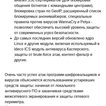
анализ SSL-сертификатов (для блокировки
общения ботнетов с командными центрами),
блокировка стран по GeoIP, расширенный список
блокируемых анонимайзеров, специальные
правила против вирусов WannaCry и Petya -
позволяют обеспечить высокий уровень защиты
от современных угроз безопасности.
До самых последних версий обновлено ядро
ООО «Айдеко»
Linux и другие модули, включая используемый в
ИНН 6670208848
Ideco ICS модуль антивируса Касперского,
620 066, Россия, г. Екатеринбург,
ул. Кулибина, 2
защиты от brute-force атак, контент-фильтр и
другие.
+7 (800) 555-33-40
expert@ideco.ru
Очень часто успех атак программ-шифровальщиков и
Продукт развивается
при поддержке Фонда
вирусов объясняется использованием устаревших
Содействия Инновациям
средств защиты: начиная от локального
антивирусного ПО и заканчивая средствами
Ideco NGFW Novum
Внедрения
Сертификация ФСТЭК
межсетевого экранирования и защиты сетевого
Документация
Партнеры
периметра.
Сравнение версий
Выбрать
интегратора
Прошлые ревизии ПАК
Авторизованные центры