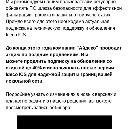
Мы рекомендуем нашим пользователям регулярно
DNS Security в NGFW
Релизы Ideco
обновлять ПО шлюза безопасности для эффективной
Информационная
безопасность в решениях
О компании
фильтрации трафика и защиты от вирусных атак.
Ideco
Новости
Дорожная карта
Прежде всего для этого необходима актуальная
Признание и аналитика
Карьера в Ideco
подписка на техническую поддержку и обновления
Инвесторам
Календари
Ideco ICS.
Клиентский сервис
Продление лицензий
До конца этого года компания "Айдеко" проводит
Обучение в вузах
акцию по поздним продлениям. Вы
можете
продлить подписку на обновления со
скидкой до 40%
и использовать новые версии
ВКонтакте
Файрвольная
Ideco ICS для надежной защиты границ вашей
Youtube
Создаем вместе
локальной сети.
Rutube
Ideco NGFW
Подробнее узнать о изменениях в новых версиях и
MAX
планах по развитию нашего решения, вы можете
просмотреть запись вебинара:
Условия использования
Политика обработки персональных данных
© ideco 2005-2026 · Все права защищены