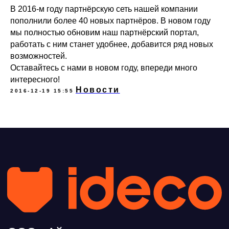
Rutube
В 2016-м году партнёрскую сеть нашей компании
Ideco NGFW
пополнили более 40 новых партнёров. В новом году
MAX
мы полностью обновим наш партнёрский портал,
работать с ним станет удобнее, добавится ряд новых
возможностей.
Условия использования
Оставайтесь с нами в новом году, впереди много
Политика обработки персональных данных
© ideco 2005-2026 · Все права защищены
интересного!
Новости
2016-12-19 15:55