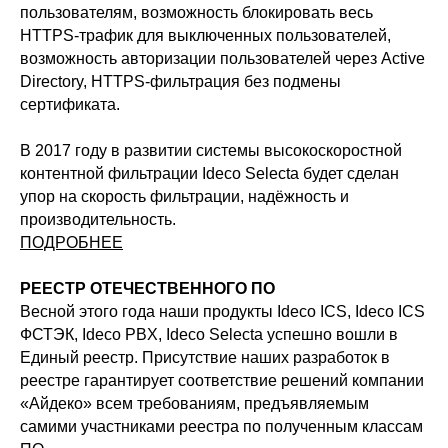
пользователям, возможность блокировать весь
HTTPS-трафик для выключенных пользователей,
возможность авторизации пользователей через Active
Directory, HTTPS-фильтрация без подмены
сертификата.
В 2017 году в развитии системы высокоскоростной
контентной фильтрации Ideco Selecta будет сделан
упор на скорость фильтрации, надёжность и
производительность.
ПОДРОБНЕЕ
РЕЕСТР ОТЕЧЕСТВЕННОГО ПО
Весной этого года наши продукты Ideco ICS, Ideco ICS
ООО «Айдеко»
ФСТЭК, Ideco PBX, Ideco Selecta успешно вошли в
ИНН 6670208848
Единый реестр. Присутствие наших разработок в
620 066, Россия, г. Екатеринбург,
реестре гарантирует соответствие решений компании
ул. Кулибина, 2
«Айдеко» всем требованиям, предъявляемым
+7 (800) 555-33-40
самими участниками реестра по полученным классам
expert@ideco.ru