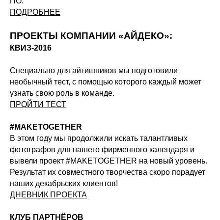
ПО.
ПОДРОБНЕЕ
Продукт развивается
при поддержке Фонда
Содействия Инновациям
ПРОЕКТЫ КОМПАНИИ «АЙДЕКО»:
Ideco NGFW Novum
Внедрения
КВИЗ-2016
Сертификация ФСТЭК
Документация
Партнеры
Сравнение версий
Выбрать
Специально для айтишников мы подготовили
интегратора
Прошлые ревизии ПАК
Авторизованные центры
DNS Security в NGFW
необычный тест, с помощью которого каждый может
Релизы Ideco
узнать свою роль в команде.
Информационная
безопасность в решениях
О компании
ПРОЙТИ ТЕСТ
Ideco
Новости
Дорожная карта
Признание и аналитика
Карьера в Ideco
#MAKETOGETHER
Инвесторам
Календари
В этом году мы продолжили искать талантливых
фотографов для нашего фирменного календаря и
Клиентский сервис
Продление лицензий
вывели проект #MAKETOGETHER на новый уровень.
Обучение в вузах
Результат их совместного творчества скоро порадует
наших декабрьских клиентов!
ДНЕВНИК ПРОЕКТА
ВКонтакте
Файрвольная
Youtube
Создаем вместе
КЛУБ ПАРТНЁРОВ