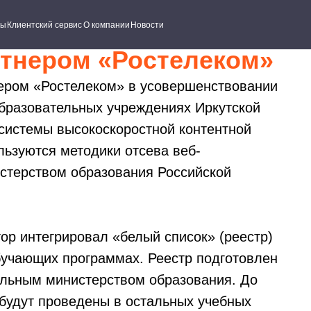
ский сервис
О компании
Новости
ртнером «Ростелеком»
ером «Ростелеком» в усовершенствовании
образовательных учреждениях Иркутской
 системы высокоскоростной контентной
ользуются методики отсева веб-
терством образования Российской
ор интегрировал «белый список» (реестр)
бучающих программах. Реестр подготовлен
альным министерством образования. До
 будут проведены в остальных учебных