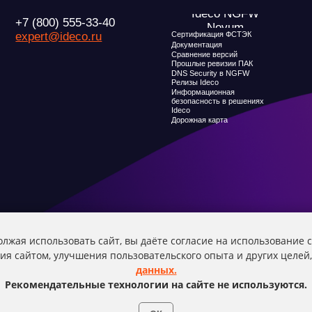
Дорожная карта
О компани
Новости
Признание и ана
Карьера в Ideco
Инвесторам
Клиентский сервис
Календари
Продление лицензий
Обучение в вузах
Условия использования
лжая использовать сайт, вы даёте согласие на использование c
ия сайтом, улучшения пользовательского опыта и других целе
данных.
Рекомендательные технологии на сайте не используются.