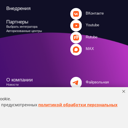
MAX
и
Файрвольная
литика
Создаем вместе
Ideco NGFW
Политика обработки персональных данных
ookie.
й, предусмотренных
политикой обработки персональных