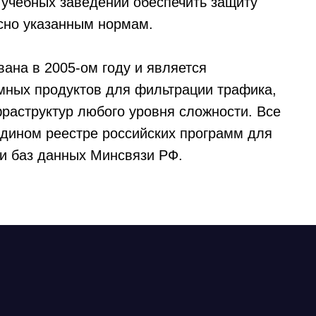
учебных заведений обеспечить защиту
сно указанным нормам.
ана в 2005-ом году и является
мных продуктов для фильтрации трафика,
фраструктур любого уровня сложности. Все
дином реестре российских программ для
и баз данных Минсвязи РФ.
Ideco NGFW
Внедрения
(800) 555-33-40
Novum
Сертификация ФСТЭК
ert@ideco.ru
Документация
Партнеры
Сравнение версий
Прошлые ревизии ПАК
Выбрать интегр
DNS Security в NGFW
Авторизованные
Релизы Ideco
Информационная
безопасность в решениях
Ideco