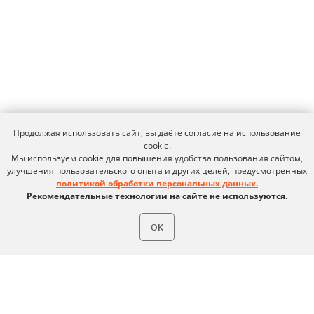
Карьера в Ideco
Инвесторам
Календари
Клиентский сервис
Продление лицензий
Обучение в вузах
ВКонтакте
Файрвольная
Продолжая использовать сайт, вы даёте согласие на использование
Youtube
Создаем вместе
cookie.
Мы используем cookie для повышения удобства пользования сайтом,
Rutube
Ideco NGFW
улучшения пользовательского опыта и других целей, предусмотренных
MAX
политикой обработки персональных данных.
Рекомендательные технологии на сайте не используются.
ОК
Условия использования
Политика обработки персональных данных
© ideco 2005-2026 · Все права защищены