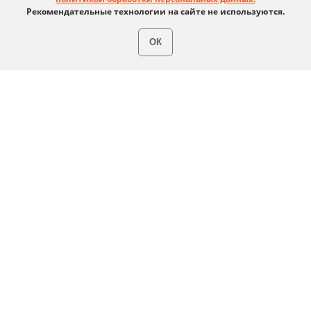
Клиентский сервис
Рекомендательные технологии на сайте не используются.
Продление лицензий
Обучение в вузах
ОК
ВКонтакте
Файрвольная
Youtube
Создаем вместе
Rutube
Ideco NGFW
MAX
Условия использования
Политика обработки персональных данных
© ideco 2005-2026 · Все права защищены