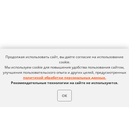
expert@ideco.ru
Продукт развивается
при поддержке Фонда
Содействия Инновациям
Ideco NGFW Novum
Внедрения
Сертификация ФСТЭК
Документация
Партнеры
Сравнение версий
Выбрать интегратора
Прошлые ревизии ПАК
Авторизованные центры
DNS Security в NGFW
Продолжая использовать сайт, вы даёте согласие на использование
Релизы Ideco
Информационная
cookie.
безопасность в решениях
О компании
Мы используем cookie для повышения удобства пользования сайтом,
Ideco
Новости
Дорожная карта
улучшения пользовательского опыта и других целей, предусмотренных
Признание и аналитика
политикой обработки персональных данных.
Карьера в Ideco
Инвесторам
Рекомендательные технологии на сайте не используются.
Календари
Клиентский сервис
ОК
Продление лицензий
Обучение в вузах
ВКонтакте
Файрвольная