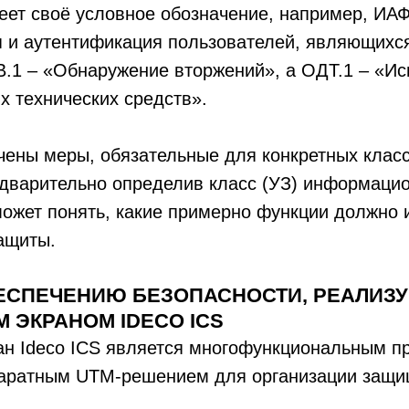
ет своё условное обозначение, например, ИАФ
 и аутентификация пользователей, являющихс
В.1 – «Обнаружение вторжений», а ОДТ.1 – «И
х технических средств».
чены меры, обязательные для конкретных клас
едварительно определив класс (УЗ) информаци
ожет понять, какие примерно функции должно 
ащиты.
ЕСПЕЧЕНИЮ БЕЗОПАСНОСТИ, РЕАЛИЗ
 ЭКРАНОМ IDECO ICS
ан Ideco ICS является многофункциональным п
аратным UTM-решением для организации защи