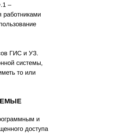
.1 –
я работниками
спользование
сов ГИС и УЗ.
онной системы,
иметь то или
УЕМЫЕ
рограммным и
щенного доступа