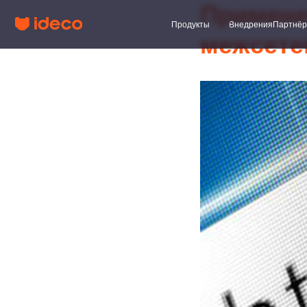
Примене
Продукты
Внедрения
Партнёры
Клиент
межсете