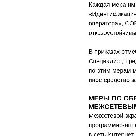
Каждая мера име
«Идентификация
оператора», СО
отказоустойчивы
В приказах отме
Специалист, пр
по этим мерам м
иное средство з
МЕРЫ ПО ОБ
МЕЖСЕТЕВЫМ
Межсетевой экр
программно-апп
в сеть Интернет.