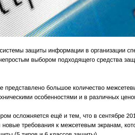
 системы защиты информации в организации сп
 непростым выбором подходящего средства защ
ке представлено большое количество межсетев
хническими особенностями и в различных цено
ром осложняется ещё и тем, что в сентябре 2
 новые требования к межсетевым экранам, кот
иты (5 типов и 6 классов защиты).