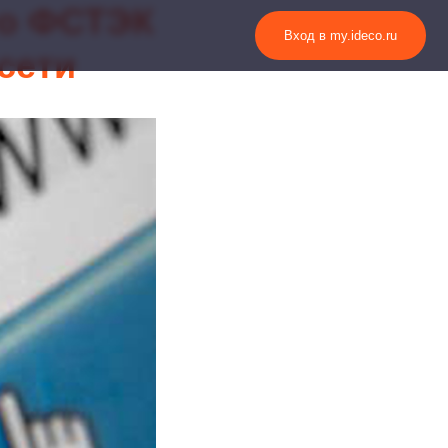
го ФСТЭК
Вход в my.ideco.ru
сети