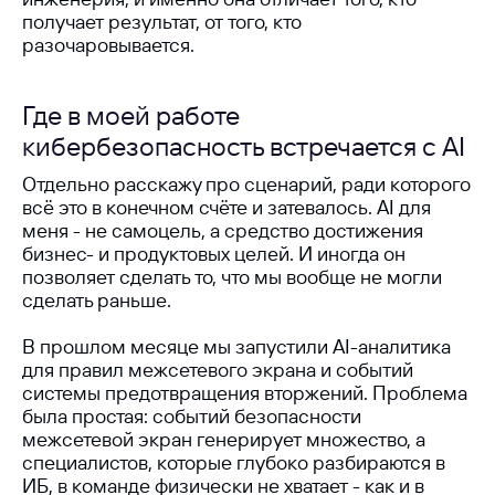
получает результат, от того, кто
разочаровывается.
Все публикации
Где в моей работе
кибербезопасность встречается с AI
Отдельно расскажу про сценарий, ради которого
всё это в конечном счёте и затевалось. AI для
меня - не самоцель, а средство достижения
бизнес- и продуктовых целей. И иногда он
позволяет сделать то, что мы вообще не могли
ООО «Айдеко»
сделать раньше.
ИНН 6670208848
620 066, Россия, г. Екатеринбург,
В прошлом месяце мы запустили AI-аналитика
ул. Кулибина, 2
для правил межсетевого экрана и событий
системы предотвращения вторжений. Проблема
+7 (800) 555-33-40
expert@ideco.ru
была простая: событий безопасности
межсетевой экран генерирует множество, а
Продукт развивается
специалистов, которые глубоко разбираются в
при поддержке Фонда
Содействия Инновациям
ИБ, в команде физически не хватает - как и в