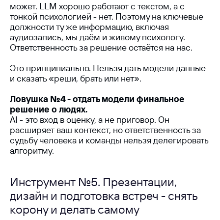
может. LLM хорошо работают с текстом, а с
тонкой психологией - нет. Поэтому на ключевые
должности ту же информацию, включая
аудиозапись, мы даём и живому психологу.
Узнайте, как
Ответственность за решение остаётся на нас.
аналогичную задачу
можно решить в вашей
Это принципиально. Нельзя дать модели данные
компании
и сказать «реши, брать или нет».
Ловушка №4 - отдать модели финальное
решение о людях.
AI - это вход в оценку, а не приговор. Он
расширяет ваш контекст, но ответственность за
судьбу человека и команды нельзя делегировать
алгоритму.
Инструмент №5. Презентации,
+7
дизайн и подготовка встреч - снять
корону и делать самому