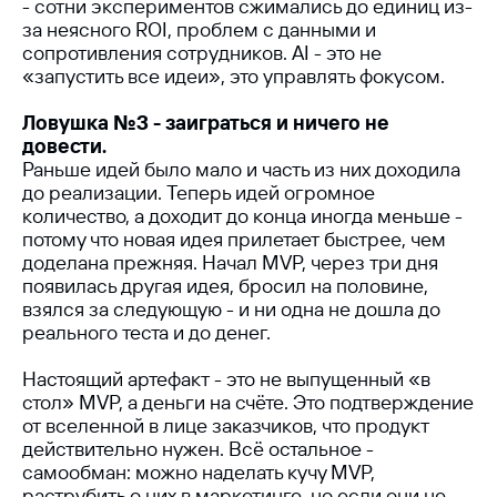
- сотни экспериментов сжимались до единиц из-
за неясного ROI, проблем с данными и
сопротивления сотрудников. AI - это не
«запустить все идеи», это управлять фокусом.
Ловушка №3 - заиграться и ничего не
довести.
Раньше идей было мало и часть из них доходила
до реализации. Теперь идей огромное
количество, а доходит до конца иногда меньше -
потому что новая идея прилетает быстрее, чем
доделана прежняя. Начал MVP, через три дня
появилась другая идея, бросил на половине,
взялся за следующую - и ни одна не дошла до
реального теста и до денег.
Настоящий артефакт - это не выпущенный «в
стол» MVP, а деньги на счёте. Это подтверждение
от вселенной в лице заказчиков, что продукт
действительно нужен. Всё остальное -
самообман: можно наделать кучу MVP,
раструбить о них в маркетинге, но если они не