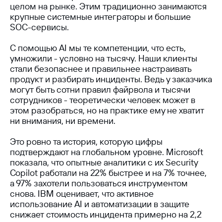
целом на рынке. Этим традиционно занимаются
Ideco NGFW Novum
Внедрения
крупные системные интеграторы и большие
Сертификация ФСТЭК
SOC-сервисы.
Документация
Партнеры
Сравнение версий
Выбрать интегратора
Прошлые ревизии ПАК
Авторизованные центры
С помощью AI мы те компетенции, что есть,
DNS Security в NGFW
Релизы Ideco
умножили - условно на тысячу. Наши клиенты
Информационная
безопасность в решениях
стали безопаснее и правильнее настраивать
О компании
Ideco
Новости
Дорожная карта
продукт и разбирать инциденты. Ведь у заказчика
Признание и аналитика
могут быть сотни правил файрвола и тысячи
Карьера в Ideco
Инвесторам
сотрудников - теоретически человек может в
Календари
этом разобраться, но на практике ему не хватит
Клиентский сервис
ни внимания, ни времени.
Продление лицензий
Обучение в вузах
Это ровно та история, которую цифры
подтверждают на глобальном уровне. Microsoft
показала, что опытные аналитики с их Security
ВКонтакте
Файрвольная
Copilot работали на 22% быстрее и на 7% точнее,
Youtube
Создаем вместе
а 97% захотели пользоваться инструментом
снова. IBM оценивает, что активное
Rutube
Ideco NGFW
использование AI и автоматизации в защите
MAX
снижает стоимость инцидента примерно на 2,2