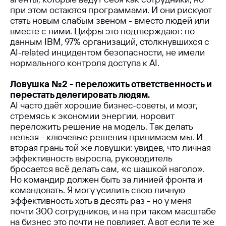
при этом остаются программами. И они рискуют
стать новым слабым звеном - вместо людей или
вместе с ними. Цифры это подтверждают: по
данным IBM, 97% организаций, столкнувшихся с
AI-related инцидентом безопасности, не имели
нормального контроля доступа к AI.
Ловушка №2 - переложить ответственность и
перестать делегировать людям.
AI часто даёт хорошие бизнес-советы, и мозг,
стремясь к экономии энергии, норовит
переложить решение на модель. Так делать
нельзя - ключевые решения принимаем мы. И
вторая грань той же ловушки: увидев, что личная
эффективность выросла, руководитель
бросается всё делать сам, «с шашкой наголо».
Но командир должен быть за линией фронта и
командовать. Я могу усилить свою личную
эффективность хоть в десять раз - но у меня
почти 300 сотрудников, и на при таком масштабе
на бизнес это почти не повлияет. А вот если те же