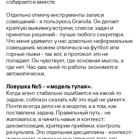
собирается вместе.
Отдельно отмечу инструменты записи
совещаний - я пользуюсь Granola. Он делает
краткую выжимку встречи, список задач и
принятых решений - лучше любого секретаря.
Что меня удивило: у нас довольно неформальные
совещания, можем отвлечься на футбол или
горные лыжи - так вот, в протокол это не
попадает. Он чувствует, где основная мысль, а
где нет. Час-два чьей-то работы экономятся
автоматически.
Ловушка №5 - «модель тупая».
Когда агент стабильно ошибается на какой-то
задаче, соблазн сказать «AI это ещё не умеет».
Почти всегда дело не в модели, а в том, как
поставлена задача. Правильный путь - не
жаловаться, а чинить навык и контекст:
декомпозиция, критерии приёмки, контроль
результата. Это отдельная дисциплина - контекст-
инженерия, и именно она отличает того, кто