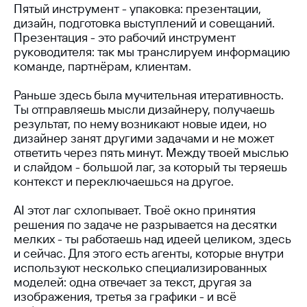
Пятый инструмент - упаковка: презентации,
дизайн, подготовка выступлений и совещаний.
Презентация - это рабочий инструмент
Я согласен(а) получать
рекламную информацию
руководителя: так мы транслируем информацию
Я согласен(а) с
политикой обработки персональных
команде, партнёрам, клиентам.
данных
Раньше здесь была мучительная итеративность.
Оставить заявку
Ты отправляешь мысли дизайнеру, получаешь
результат, по нему возникают новые идеи, но
дизайнер занят другими задачами и не может
ответить через пять минут. Между твоей мыслью
и слайдом - большой лаг, за который ты теряешь
Другие
контекст и переключаешься на другое.
публикации
AI этот лаг схлопывает. Твоё окно принятия
решения по задаче не разрывается на десятки
по теме
мелких - ты работаешь над идеей целиком, здесь
и сейчас. Для этого есть агенты, которые внутри
используют несколько специализированных
моделей: одна отвечает за текст, другая за
изображения, третья за графики - и всё