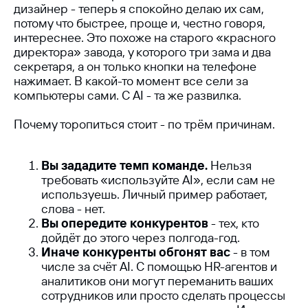
дизайнер - теперь я спокойно делаю их сам,
потому что быстрее, проще и, честно говоря,
интереснее. Это похоже на старого «красного
директора» завода, у которого три зама и два
секретаря, а он только кнопки на телефоне
нажимает. В какой-то момент все сели за
компьютеры сами. С AI - та же развилка.
Почему торопиться стоит - по трём причинам.
Вы зададите темп команде.
Нельзя
требовать «используйте AI», если сам не
используешь. Личный пример работает,
слова - нет.
Вы опередите конкурентов
- тех, кто
дойдёт до этого через полгода-год.
Иначе конкуренты обгонят вас
- в том
числе за счёт AI. С помощью HR-агентов и
аналитиков они могут переманить ваших
сотрудников или просто сделать процессы