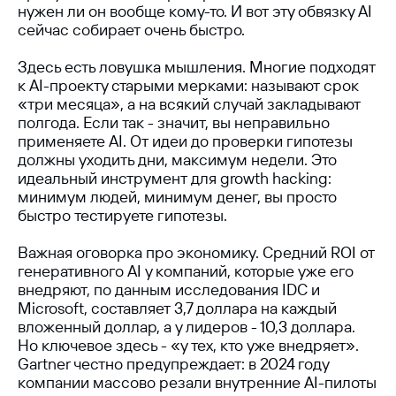
нужен ли он вообще кому-то. И вот эту обвязку AI
сейчас собирает очень быстро.
Здесь есть ловушка мышления. Многие подходят
к AI-проекту старыми мерками: называют срок
«три месяца», а на всякий случай закладывают
полгода. Если так - значит, вы неправильно
применяете AI. От идеи до проверки гипотезы
должны уходить дни, максимум недели. Это
идеальный инструмент для growth hacking:
минимум людей, минимум денег, вы просто
быстро тестируете гипотезы.
Важная оговорка про экономику. Средний ROI от
генеративного AI у компаний, которые уже его
внедряют, по данным исследования IDC и
Microsoft, составляет 3,7 доллара на каждый
вложенный доллар, а у лидеров - 10,3 доллара.
Но ключевое здесь - «у тех, кто уже внедряет».
Gartner честно предупреждает: в 2024 году
компании массово резали внутренние AI-пилоты