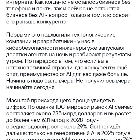
интернета. Как когда-то не осталось бизнеса без
телефона и почты, так и сейчас не останется
бизнеса без AI - вопрос только в том, кто освоит
его раньше конкурента.
Первыми это подхватили технологические
компании и разработчики - у нас в
кибербезопасности инженеры уже запускают
десятки агентов на ночь и разбирают результаты
утром. Но парадокс в том, что если вы в
нетехнологичной отрасли, где конкуренты ещё
спят, преимущество от AI для вас даже больше.
Начинать надо было вчера. Не получилось вчера -
начинайте сегодня.
Масштаб происходящего проще увидеть в
цифрах. По оценке IDC, мировой рынок AI сейчас
составляет около 235 млрд долларов и вырастет
до более чем 631 млрд к 2028 году -
среднегодовой рост около 29%. Gartner идёт
дальше: только на генеративный AI в 2025 году в
мире потратят около 644 млрд долларов - на 76%