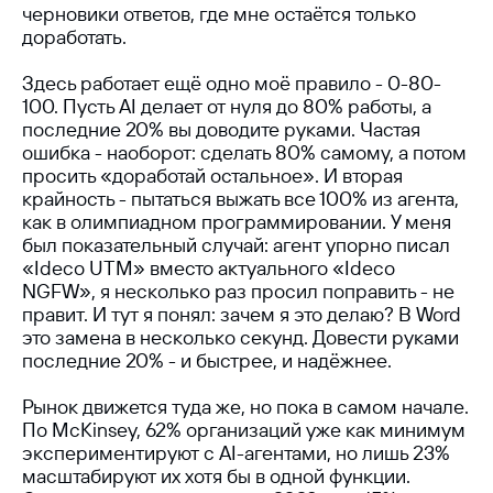
черновики ответов, где мне остаётся только
доработать.
Здесь работает ещё одно моё правило - 0-80-
100. Пусть AI делает от нуля до 80% работы, а
последние 20% вы доводите руками. Частая
ошибка - наоборот: сделать 80% самому, а потом
просить «доработай остальное». И вторая
крайность - пытаться выжать все 100% из агента,
как в олимпиадном программировании. У меня
был показательный случай: агент упорно писал
«Ideco UTM» вместо актуального «Ideco
NGFW», я несколько раз просил поправить - не
правит. И тут я понял: зачем я это делаю? В Word
это замена в несколько секунд. Довести руками
последние 20% - и быстрее, и надёжнее.
Рынок движется туда же, но пока в самом начале.
По McKinsey, 62% организаций уже как минимум
экспериментируют с AI-агентами, но лишь 23%
масштабируют их хотя бы в одной функции.