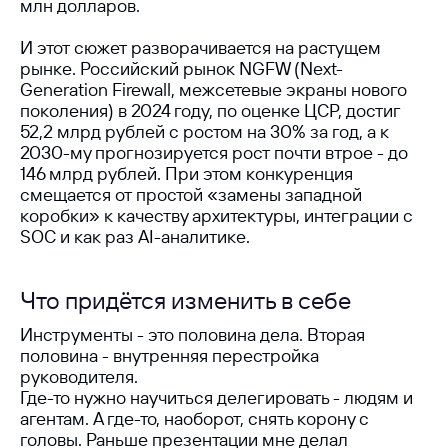
млн долларов.
И этот сюжет разворачивается на растущем
Условия использования
рынке. Российский рынок NGFW (Next-
Политика обработки персональных данных
© ideco 2005-2026 · Все права защищены
Generation Firewall, межсетевые экраны нового
поколения) в 2024 году, по оценке ЦСР, достиг
52,2 млрд рублей с ростом на 30% за год, а к
2030-му прогнозируется рост почти втрое - до
146 млрд рублей. При этом конкуренция
смещается от простой «замены западной
коробки» к качеству архитектуры, интеграции с
SOC и как раз AI-аналитике.
Что придётся изменить в себе
Инструменты - это половина дела. Вторая
половина - внутренняя перестройка
руководителя.
Где-то нужно научиться делегировать - людям и
агентам. А где-то, наоборот, снять корону с
головы. Раньше презентации мне делал