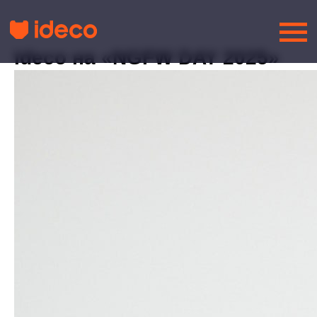
Ideco на «NGFW DAY 2025»