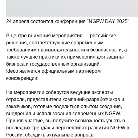
24 апреля состоится конференция "NGFW DAY 2025"!
В центре внимания мероприятия — российские
решения, соответствующие современным
требованиям производительности и безопасности, а
также лучшие практики их применения для защиты
бизнеса и государственных организаций.
Ideco является официальным партнёром
конференции!
На мероприятии соберутся ведущие эксперты
отрасли, представители компаний-разработчиков и
заказчиков, готовые поделиться опытом создания,
ООО «Айдеко»
внедрения и использования современных NGFW.
ИНН 6670208848
Приняв участие, вы получите возможность узнать о
620 066, Россия, г. Екатеринбург,
ул. Кулибина, 2
последних трендах и перспективах развития NGFW в
России, обсудить актуальные вопросы
+7 (800) 555-33-40