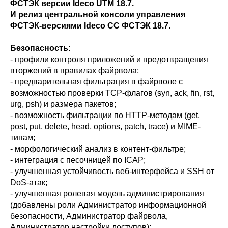
ФСТЭК версии Ideco UTM 18.7.
И релиз центральной консоли управления
ФСТЭК-версиями Ideco CC ФСТЭК 18.7.
Безопасность:
- профили контроля приложений и предотвращения
вторжений в правилах файрвола;
- предварительная фильтрация в файрволе с
возможностью проверки TCP-флагов (syn, ack, fin, rst,
urg, psh) и размера пакетов;
- возможность фильтрации по HTTP-методам (get,
post, put, delete, head, options, patch, trace) и MIME-
типам;
- морфологический анализ в контент-фильтре;
- интеграция с песочницей по ICAP;
- улучшенная устойчивость веб-интерфейса и SSH от
DoS-атак;
- улучшенная ролевая модель администрирования
(добавлены роли Администратор информационной
безопасности, Администратор файрвола,
Администратор настройки доступов);