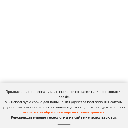
ИНН 6670208848
620 066, Россия, г. Екатеринбург,
ул. Кулибина, 2
+7 (800) 555-33-40
expert@ideco.ru
Продукт развивается
при поддержке Фонда
Содействия Инновациям
Ideco NGFW Novum
Внедрения
Сертификация ФСТЭК
Документация
Партнеры
Сравнение версий
Выбрать
интегратора
Прошлые ревизии ПАК
Авторизованные центры
DNS Security в NGFW
Релизы Ideco
Информационная
безопасность в решениях
О компании
Продолжая использовать сайт, вы даёте согласие на использование
Ideco
Новости
Дорожная карта
cookie.
Признание и аналитика
Мы используем cookie для повышения удобства пользования сайтом,
Карьера в Ideco
Инвесторам
улучшения пользовательского опыта и других целей, предусмотренных
Календари
политикой обработки персональных данных.
Рекомендательные технологии на сайте не используются.
Клиентский сервис
Продление лицензий
Обучение в вузах