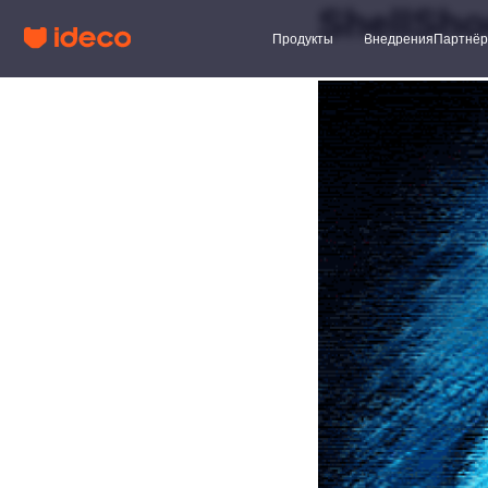
ShellSh
Продукты
Внедрения
Партнёры
Клиент