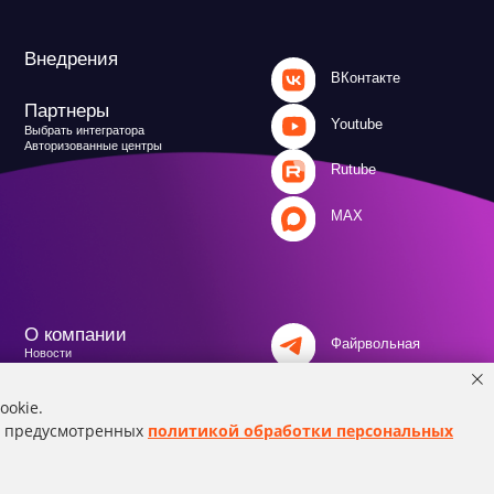
MAX
и
Файрвольная
литика
Создаем вместе
Ideco NGFW
Политика обработки персональных данных
ookie.
й, предусмотренных
политикой обработки персональных