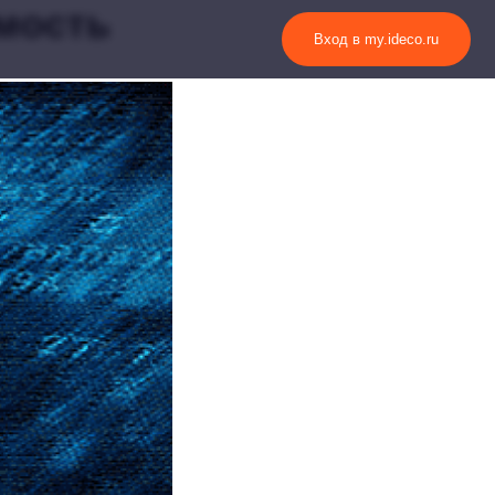
имость
Вход в my.ideco.ru