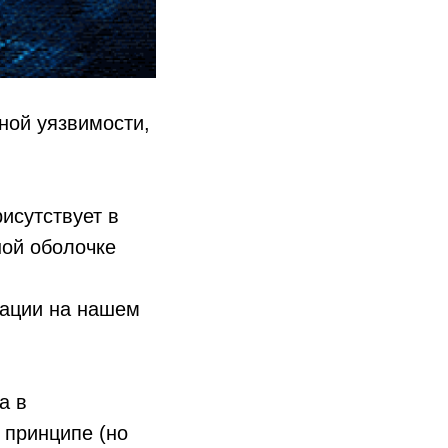
ной уязвимости,
рисутствует в
ной оболочке
тации на нашем
а в
 принципе (но