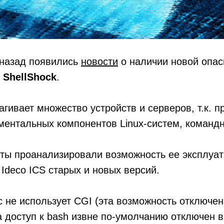
 назад появились
новости
о наличии новой опас
я
ShellShock
.
агивает множество устройств и серверов, т.к. п
ментальных компонентов Linux-систем, команд
ты проанализировали возможность ее эксплуа
Ideco ICS старых и новых версий.
с не использует CGI (эта возможность отключен
а доступ к bash извне по-умолчанию отключен в