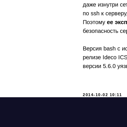
даже изнутри с
по ssh к сервер
Поэтому
ее экс
безопасность се
Версия bash с 
релизе Ideco IC
версии 5.6.0 уя
2014-10-02 10:11
+7 
exp
ООО «Айдеко»