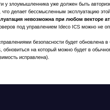
ети у злоумышленника уже должен быть авториз
у, что делает бессмысленным эксплуатацию этой
плуатация невозможна при любом векторе ат
рверов под управлением Ideco ICS можно не оп
исправлениями безопасности будет обновлена 
S, обновиться на который можно будет в обычн
звимость исправлена).
Ideco NGFW
Внедрения
(800) 555-33-40
Novum
Сертификация ФСТЭК
ert@ideco.ru
Документация
Партнеры
Сравнение версий
Прошлые ревизии ПАК
Выбрать интегр
DNS Security в NGFW
Авторизованные
Релизы Ideco
Информационная