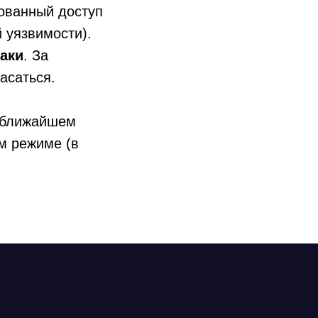
ованный доступ
 уязвимости).
аки
. За
асаться.
в ближайшем
ом режиме (в
ВКонтакте
Youtube
атора
 центры
Rutube