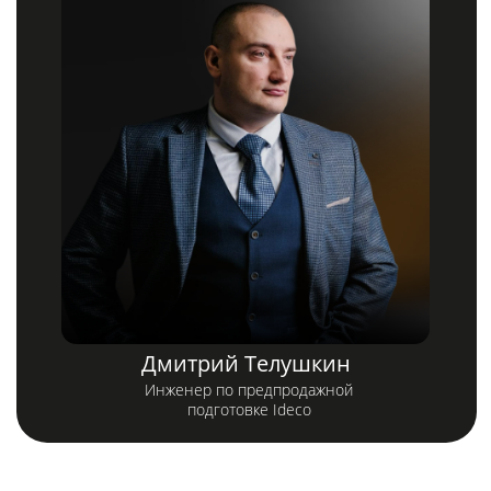
Хотите первыми
узнавать о новых
вебинарах?
Подпишитесь на рассылку или
присоединяйтесь
к нашему Telegram-каналу!
Имя и фамилия
Телефон
+7
Электронная почта