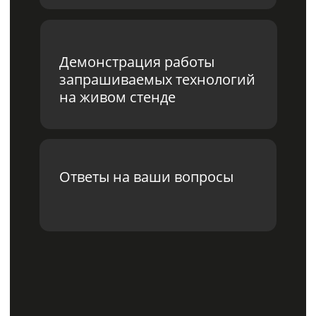
Дмитрий Телушкин
Инженер по предпродажной
подготовке Ideco
Для получения записи
заполните,
пожалуйста, форму