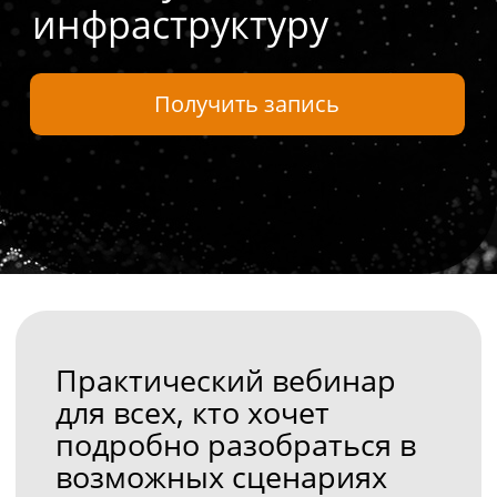
Практический вебинар
для всех, кто хочет
подробно разобраться в
возможных сценариях
интеграции NGFW в
сетевую инфраструктуру.
Наш эксперт подробно
разберет четыре
наиболее популярных
запроса: использование
МЭ как пограничного
устройства, как явный
прокси с фильтрацией
веб-трафика, как client-to-
site VPN и site-to-site VPN,