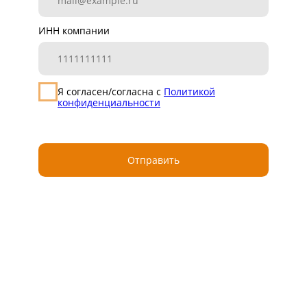
ООО «Айдеко»
ИНН 6670208848
620 066, Россия, г. Екатеринбург,
ул. Кулибина, 2
+7 (800) 555-33-40
expert@ideco.ru
Продукт развивается
при поддержке Фонда
Содействия Инновациям
Ideco NGFW Novum
Внедрения
Сертификация ФСТЭК
Документация
Партнеры
Сравнение версий
Выбрать
интегратора
Прошлые ревизии ПАК
Авторизованные центры
DNS Security в NGFW
Релизы Ideco
Информационная
безопасность в решениях
О компании
Ideco
Новости
Дорожная карта
Признание и аналитика
Карьера в Ideco
Инвесторам
Календари
Клиентский сервис