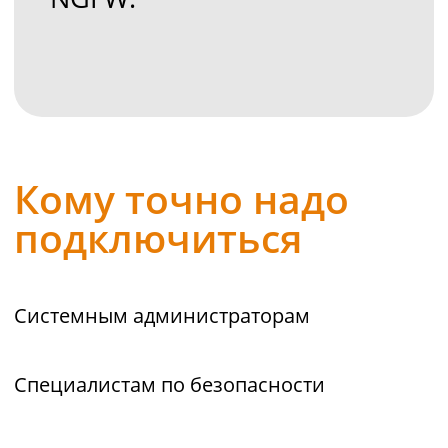
Что вы
получите
Разбор популярных
сценариев интеграции
NGFW в инфраструктуру
Демонстрация работы
запрашиваемых технологий
на живом стенде
Ответы на ваши вопросы