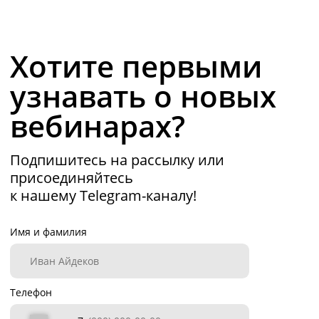
Продление лицензий
Обучение в вузах
ВКонтакте
Файрвольная
Youtube
Создаем вместе
Rutube
Ideco NGFW
MAX
Условия использования
Политика обработки персональных данных
© ideco 2005-2026 · Все права защищены