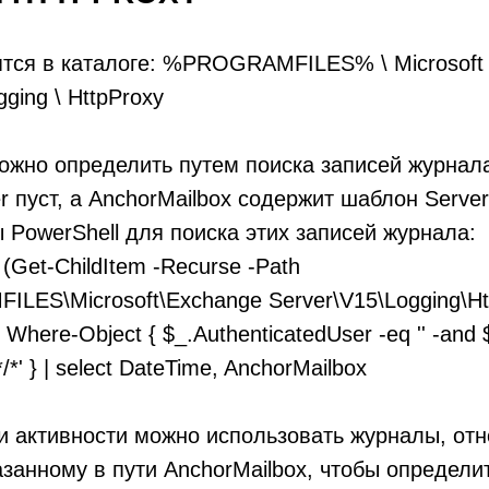
тся в каталоге: %PROGRAMFILES% \ Microsoft 
gging \ HttpProxy
жно определить путем поиска записей журнала
r пуст, а AnchorMailbox содержит шаблон ServerIn
PowerShell для поиска этих записей журнала:
 (Get-ChildItem -Recurse -Path
LES\Microsoft\Exchange Server\V15\Logging\Http
 | Where-Object { $_.AuthenticatedUser -eq '' -and
*/*' } | select DateTime, AnchorMailbox
и активности можно использовать журналы, отн
занному в пути AnchorMailbox, чтобы определит