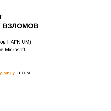
T
Х ВЗЛОМОВ
ров HAFNIUM)
в Microsoft
у миру
, в том