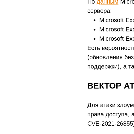
По
данным
Micr
сервера:
Microsoft E
Microsoft E
Microsoft E
Есть вероятност
(обновления без
поддержки), а т
ВЕКТОР А
Для атаки злоум
права доступа, 
CVE-2021-26855)