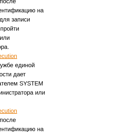
 после
тентификацию на
 для записи
 пройти
 или
ра.
cution
лужбе единой
ости дает
вателем SYSTEM
инистратора или
cution
 после
тентификацию на