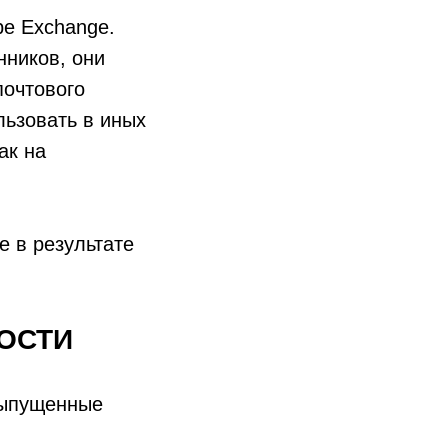
ре Exchange.
нников, они
почтового
льзовать в иных
ак на
 в результате
ОСТИ
выпущенные