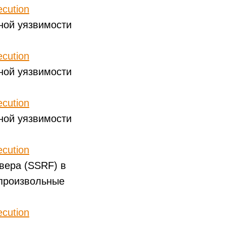
cution
ной уязвимости
cution
ной уязвимости
cution
ной уязвимости
cution
вера (SSRF) в
 произвольные
cution