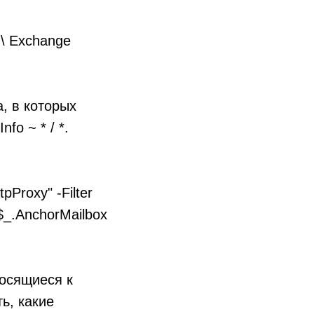
\ Exchange
, в которых
fo ~ * / *.
Proxy" -Filter
 $_.AnchorMailbox
осящиеся к
ь, какие