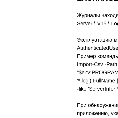
Журналы находя
Server \ V15 \ Lo
Эксплуатацию мо
AuthenticatedUse
Пример команды 
Import-Csv -Path
"$env:PROGRAMFI
'*.log').FullName
-like 'ServerInfo~
При обнаружени
приложению, ука