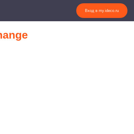
Вход в my.ideco.ru
hange