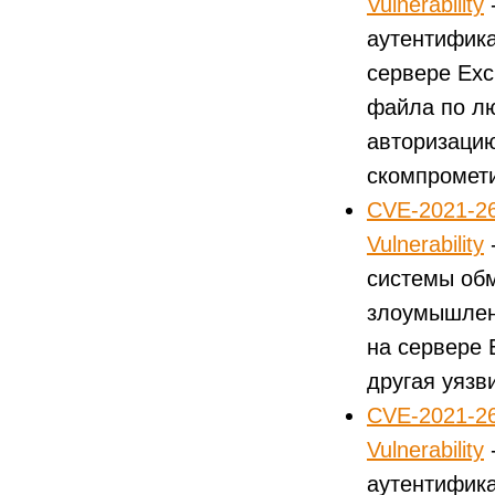
Vulnerability
аутентифика
сервере Exc
файла по лю
авторизацию
скомпромети
CVE-2021-26
Vulnerability
системы обм
злоумышлен
на сервере 
другая уязв
CVE-2021-26
Vulnerability
аутентифика