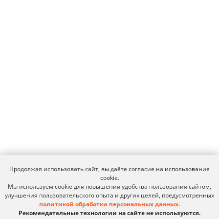
Продукт развивается
при поддержке Фонда
Содействия Инновациям
Ideco NGFW Novum
Внедрения
Сертификация ФСТЭК
Документация
Партнеры
Сравнение версий
Выбрать интегратора
Прошлые ревизии ПАК
Авторизованные центры
DNS Security в NGFW
Релизы Ideco
Информационная
безопасность в решениях
О компании
Ideco
Новости
Дорожная карта
Признание и аналитика
Карьера в Ideco
Инвесторам
Календари
Клиентский сервис
Продление лицензий
Обучение в вузах
Продолжая использовать сайт, вы даёте согласие на использование
cookie.
Мы используем cookie для повышения удобства пользования сайтом,
ВКонтакте
Файрвольная
улучшения пользовательского опыта и других целей, предусмотренных
политикой обработки персональных данных.
Youtube
Создаем вместе
Рекомендательные технологии на сайте не используются.