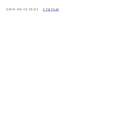
2019-09-13 10:01
СТАТЬИ
ООО «Айдеко»
ИНН 6670208848
620 066, Россия, г. Екатеринбург,
ул. Кулибина, 2
+7 (800) 555-33-40
expert@ideco.ru
Продукт развивается
при поддержке Фонда
Содействия Инновациям