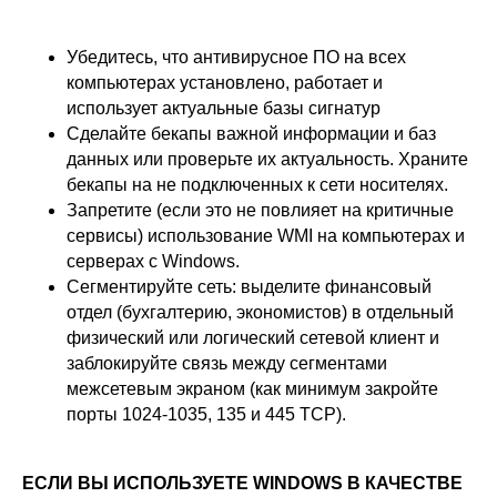
Убедитесь, что антивирусное ПО на всех
ВКонтакте
Файрвольная
компьютерах установлено, работает и
Youtube
Создаем вместе
использует актуальные базы сигнатур
Сделайте бекапы важной информации и баз
Rutube
Ideco NGFW
данных или проверьте их актуальность. Храните
MAX
бекапы на не подключенных к сети носителях.
Запретите (если это не повлияет на критичные
сервисы) использование WMI на компьютерах и
серверах с Windows.
Условия использования
Политика обработки персональных данных
Сегментируйте сеть: выделите финансовый
© ideco 2005-2026 · Все права защищены
отдел (бухгалтерию, экономистов) в отдельный
физический или логический сетевой клиент и
заблокируйте связь между сегментами
межсетевым экраном (как минимум закройте
порты 1024-1035, 135 и 445 TCP).
ЕСЛИ ВЫ ИСПОЛЬЗУЕТЕ WINDOWS В КАЧЕСТВЕ