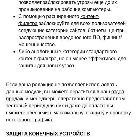
позволяет заблокировать угрозы еще до их
ИНН 6670208848
проникновения на рабочие компьютеры.
620 066, Россия, г. Екатеринбург,
ул. Кулибина, 2
С помощью расширенного
контент-
фильтра
заблокируйте для всех пользователей
+7 (800) 555-33-40
следующие категории сайтов: ботнеты, центры
expert@ideco.ru
распространения вредоносного ПО, фишинг/
Продукт развивается
мошенничество.
при поддержке Фонда
Содействия Инновациям
Либо аналогичные категории стандартного
контент-фильтра, но он менее эффективен для
Ideco NGFW Novum
Внедрения
защиты для новых угроз.
Сертификация ФСТЭК
Документация
Партнеры
Сравнение версий
Выбрать
интегратора
Прошлые ревизии ПАК
Авторизованные центры
Если ваша редакция не позволяет использовать
DNS Security в NGFW
Релизы Ideco
данные модули, вы можете обратиться в наш
отдел
Информационная
безопасность в решениях
О компании
продаж
, и менеджеры оперативно предоставят вам
Ideco
Новости
Дорожная карта
тестовый период для них и даже до оплаты вы
Признание и аналитика
Карьера в Ideco
сможете обеспечить максимальную защиту и проверку
Инвесторам
Календари
потокового трафика.
Клиентский сервис
Продление лицензий
ЗАЩИТА КОНЕЧНЫХ УСТРОЙСТВ
Обучение в вузах