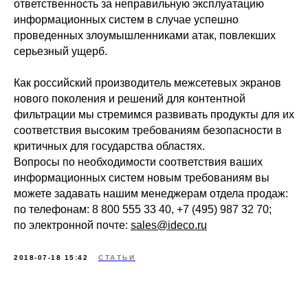
ответственность за неправильную эксплуатацию
информационных систем в случае успешно
проведенных злоумышленниками атак, повлекших
серьезный ущерб.
ООО «Айдеко»
Как российский производитель межсетевых экранов
ИНН 6670208848
нового поколения и решений для контентной
620 066, Россия, г. Екатеринбург,
ул. Кулибина, 2
фильтрации мы стремимся развивать продукты для их
соответствия высоким требованиям безопасности в
+7 (800) 555-33-40
критичных для государства областях.
expert@ideco.ru
Вопросы по необходимости соответствия ваших
Продукт развивается
информационных систем новым требованиям вы
при поддержке Фонда
Содействия Инновациям
можете задавать нашим менеджерам отдела продаж:
по телефонам: 8 800 555 33 40, +7 (495) 987 32 70;
Ideco NGFW Novum
Внедрения
по электронной почте:
sales@ideco.ru
Сертификация ФСТЭК
Документация
Партнеры
Сравнение версий
Выбрать
2018-07-18 15:42
СТАТЬИ
интегратора
Прошлые ревизии ПАК
Авторизованные центры
DNS Security в NGFW
Релизы Ideco
Информационная
безопасность в решениях
О компании
Ideco
Новости
Дорожная карта