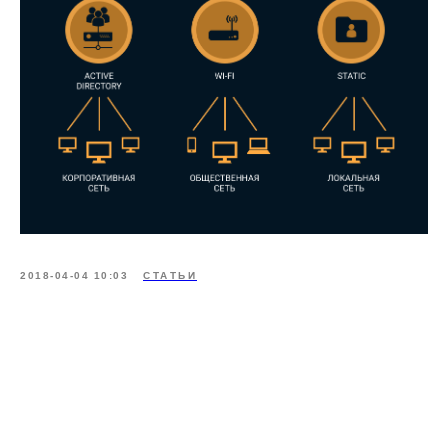
ООО «Айдеко»
ИНН 6670208848
620 066, Россия, г. Екатеринбург,
ул. Кулибина, 2
+7 (800) 555-33-40
expert@ideco.ru
2018-04-04 10:03
СТАТЬИ
Продукт развивается
при поддержке Фонда
Содействия Инновациям
Ideco NGFW Novum
Внедрения
Сертификация ФСТЭК
Документация
Партнеры
Сравнение версий
Выбрать
интегратора
Прошлые ревизии ПАК
Авторизованные центры
DNS Security в NGFW