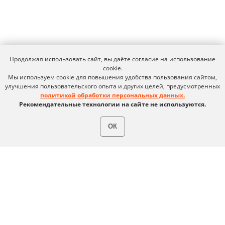
Youtube
Создаем вместе
Rutube
Ideco NGFW
MAX
Продолжая использовать сайт, вы даёте согласие на использование
cookie.
Мы используем cookie для повышения удобства пользования сайтом,
Условия использования
Политика обработки персональных данных
улучшения пользовательского опыта и других целей, предусмотренных
© ideco 2005-2026 · Все права защищены
политикой обработки персональных данных.
Рекомендательные технологии на сайте не используются.
ОК