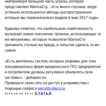
нейтрализуя большую часть угрозы, которую
Релизы Ideco
Информационная
представляет WannaCry, - есть много случаев, когда
безопасность в решениях
О компании
Ideco
успешно используются методы распространения,
Новости
Дорожная карта
Признание и аналитика
которые мы первоначально видели в мае 2017 года».
Карьера в Ideco
Инвесторам
Календари
Куджава отметил, что наибольшую озабоченность
Клиентский сервис
вызывает новое поколение троянов, использующих те
Продление лицензий
же механизмы, которые позволили WannaCry
Обучение в вузах
причинить столько же вреда, в попытке сделать то же
самое.
ВКонтакте
Файрвольная
«Есть миллионы систем, которые уязвимы для этих
Youtube
Создаем вместе
злонамеренных форм вредоносного ПО; предприятия
Rutube
Ideco NGFW
и потребители должны регулярно обновлять свои
системы», - добавил он.
MAX
Проверьте свою сеть на доступ к уязвимостям с
помощью сервиса
security.ideco.ru
Статьи
2019-10-30 15:11
Условия использования
Политика обработки персональных данных
© ideco 2005-2026 · Все права защищены