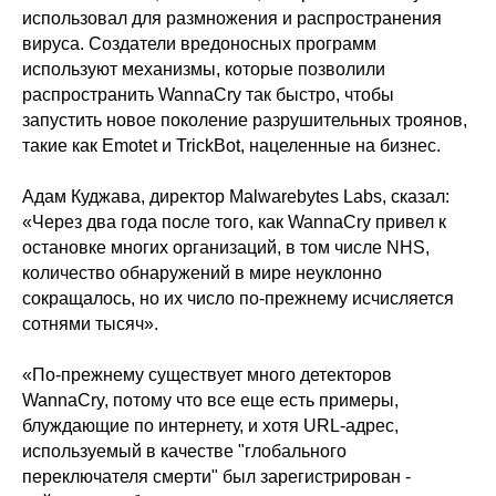
использовал для размножения и распространения
вируса. Создатели вредоносных программ
используют механизмы, которые позволили
распространить WannaCry так быстро, чтобы
запустить новое поколение разрушительных троянов,
такие как Emotet и TrickBot, нацеленные на бизнес.
ООО «Айдеко»
Адам Куджава, директор Malwarebytes Labs, сказал:
ИНН 6670208848
«Через два года после того, как WannaCry привел к
620 066, Россия, г. Екатеринбург,
ул. Кулибина, 2
остановке многих организаций, в том числе NHS,
количество обнаружений в мире неуклонно
+7 (800) 555-33-40
сокращалось, но их число по-прежнему исчисляется
expert@ideco.ru
сотнями тысяч».
Продукт развивается
при поддержке Фонда
Содействия Инновациям
«По-прежнему существует много детекторов
WannaCry, потому что все еще есть примеры,
Ideco NGFW Novum
Внедрения
блуждающие по интернету, и хотя URL-адрес,
Сертификация ФСТЭК
используемый в качестве "глобального
Документация
Партнеры
Сравнение версий
Выбрать
переключателя смерти" был зарегистрирован -
интегратора
Прошлые ревизии ПАК
Авторизованные центры
DNS Security в NGFW