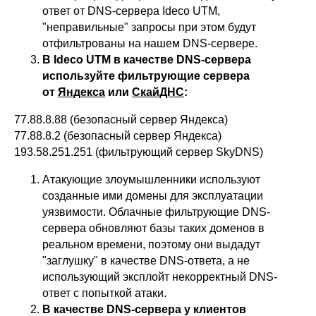
ответ от DNS-сервера Ideco UTM,
"неправильные" запросы при этом будут
отфильтрованы на нашем DNS-сервере.
В Ideco UTM в качестве DNS-сервера
используйте фильтрующие сервера
ООО «Айдеко»
от
Яндекса
или
СкайДНС
:
ИНН 6670208848
620 066, Россия, г. Екатеринбург,
77.88.8.88 (безопасный сервер Яндекса)
ул. Кулибина, 2
77.88.8.2 (безопасный сервер Яндекса)
+7 (800) 555-33-40
193.58.251.251 (фильтрующий сервер SkyDNS)
expert@ideco.ru
Атакующие злоумышленники используют
Продукт развивается
созданные ими домены для эксплуатации
при поддержке Фонда
Содействия Инновациям
уязвимости. Облачные фильтрующие DNS-
сервера обновляют базы таких доменов в
Ideco NGFW Novum
Внедрения
реальном времени, поэтому они выдадут
Сертификация ФСТЭК
Документация
Партнеры
"заглушку" в качестве DNS-ответа, а не
Сравнение версий
Выбрать
интегратора
Прошлые ревизии ПАК
использующий эксплойт некорректный DNS-
Авторизованные центры
DNS Security в NGFW
Релизы Ideco
ответ с попыткой атаки.
Информационная
В качестве DNS-сервера у клиентов
безопасность в решениях
О компании