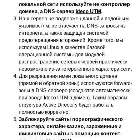
Ideco
Новости
локальной сети используйте не контроллер
Дорожная карта
Признание и аналитика
домена, а DNS-сервер
Ideco UTM
.
Карьера в Ideco
Инвесторам
Наш сервер не подвержен данной и подобным
Календари
уязвимостям, не отвечает на DNS-запросы из
Клиентский сервис
интернета, а также защищен системой
Продление лицензий
Обучение в вузах
предотвращения вторжений. Кроме того, мы
используем Linux в качестве базовой
операционной системы для модулей -
ВКонтакте
Файрвольная
распространение сетевых червей практически
невозможно из-за гетерогенного характера сети.
Youtube
Создаем вместе
Для разрешения имен локального домена
Rutube
Ideco NGFW
(прямой и обратной зоны) используются forward-
MAX
зоны в DNS-сервере (создаются автоматически
при вводе Ideco UTM в домен). Таким образом
структура Active Directory будет работать
полностью корректно.
Условия использования
Политика обработки персональных данных
Заблокируйте сайты порнографического
© ideco 2005-2026 · Все права защищены
характера, онлайн-казино, зараженные и
фишинговые сайты с помощью контент-