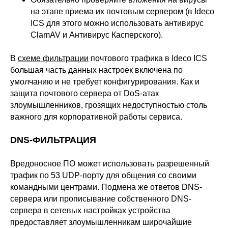
Обучение в вузах
на этапе приема их почтовым сервером (в Ideco
ICS для этого можно использовать антивирус
ClamAV и Антивирус Касперского).
ВКонтакте
Файрвольная
Youtube
Создаем вместе
В
схеме фильтрации
почтового трафика в Ideco ICS
большая часть данных настроек включена по
Rutube
Ideco NGFW
умолчанию и не требует конфигурирования. Как и
MAX
защита почтового сервера от DoS-атак
злоумышленников, грозящих недоступностью столь
важного для корпоративной работы сервиса.
Условия использования
Политика обработки персональных данных
DNS-ФИЛЬТРАЦИЯ
© ideco 2005-2026 · Все права защищены
Вредоносное ПО может использовать разрешенный
трафик по 53 UDP-порту для общения со своими
командными центрами. Подмена же ответов DNS-
сервера или прописывание собственного DNS-
сервера в сетевых настройках устройства
предоставляет злоумышленникам широчайшие