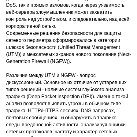
DoS, так и прямых взломов, когда через уязвимость
веб-сервера злоумышленник может захватить
контроль над устройством, и следовательно, над всей
корпоративной сетью.
Современные решения безопасности для защиты
сетевого периметра сформировались в категории
шлюзов безопасности (Unified Threat Management
(
UTM
)) и межсетевых экранов нового поколения (Next-
Generation Firewall (
NGFW
)).
Различие между UTM и NGFW - вопрос
дискуссионный. Основное их отличие от устаревших
типов решений - наличие систем глубокого анализа
трафика (Deep Packet Inspection (
DPI
)). Именно такой
анализ позволяет выявить угрозы в обычном типе
трафика: HTTP/HTTPS-сессиях, DNS-запросах,
почтовых сообщениях - и обнаружить в трафике
следы вредоносной активности, анализируя ошибки
сетевых протоколов, частоту и характер сетевых