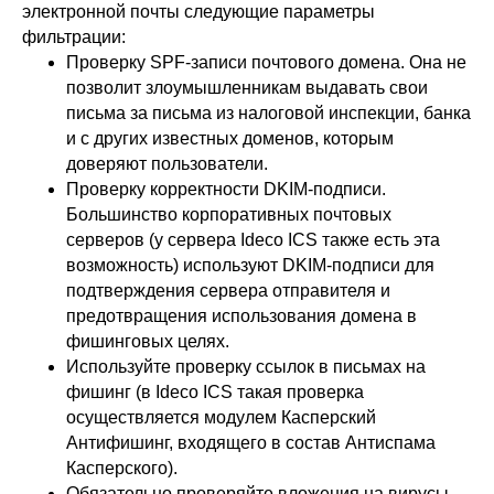
электронной почты следующие параметры
ИНН 6670208848
фильтрации:
620 066, Россия, г. Екатеринбург,
Проверку SPF-записи почтового домена. Она не
ул. Кулибина, 2
позволит злоумышленникам выдавать свои
+7 (800) 555-33-40
письма за письма из налоговой инспекции, банка
expert@ideco.ru
и с других известных доменов, которым
доверяют пользователи.
Продукт развивается
при поддержке Фонда
Проверку корректности DKIM-подписи.
Содействия Инновациям
Большинство корпоративных почтовых
серверов (у сервера Ideco ICS также есть эта
Ideco NGFW Novum
Внедрения
Сертификация ФСТЭК
возможность) используют DKIM-подписи для
Документация
Партнеры
Сравнение версий
подтверждения сервера отправителя и
Выбрать
интегратора
Прошлые ревизии ПАК
Авторизованные центры
предотвращения использования домена в
DNS Security в NGFW
Релизы Ideco
фишинговых целях.
Информационная
безопасность в решениях
О компании
Используйте проверку ссылок в письмах на
Ideco
Новости
Дорожная карта
фишинг (в Ideco ICS такая проверка
Признание и аналитика
Карьера в Ideco
осуществляется модулем Касперский
Инвесторам
Календари
Антифишинг, входящего в состав Антиспама
Касперского).
Клиентский сервис
Продление лицензий
Обязательно проверяйте вложения на вирусы