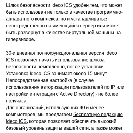
Шлюз безопасности Ideco ICS удобен тем, что может
быть использован не только в качестве программно-
аппаратного комплекса, но и устанавливаться
непосредственно на имеющийся сервер или может
быть развернут в качестве виртуальной машины на
гипервизоре.
30-и дневная полнофункциональная версия Ideco
ICS
позволяет начать использование шлюза
безопасности немедленно, после установки.
Установка Ideco ICS занимает около 15 минут.
Непосредственная настройка (в случае
использования авторизации пользователей
по IP
или
настройки интеграции с
Active Directory
) - не более
получаса.
ООО «Айдеко»
Для организаций, использующих 40 и менее
ИНН 6670208848
компьютеров, мы предлагаем
бесплатную редакцию
620 066, Россия, г. Екатеринбург,
Ideco ICS
, которая позволяет обеспечить высокий
ул. Кулибина, 2
базовый уровень защиты вашей сети, а также может