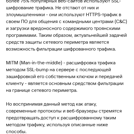
более 75% популярных веб-сайтов используют SSL-
шифрование трафика. Не отстают от них и
злоумышленники - они используют HTTPS-трафик в
своем ПО для общения с командными центрами (C&C)
и загрузки вредоносного содержимого троянскими
программами. Таким образом, актуальнейшей задачей
средств защиты сетевого периметра является
возможность фильтрации шифрованного трафика.
MITM (Man-in-the-middle) - расшифровка трафика
методом SSL-bump на сервере с последующей
зашифровкой его собственным ключом и передачей
клиенту - является основным средством фильтрации
на границе сетевого периметра.
Но воспринимая данный метод как атаку,
современные протоколы и веб-браузеры стремятся
предотвращать доступ к расшифрованному таким
методом трафику, используя описанные ниже
способы.