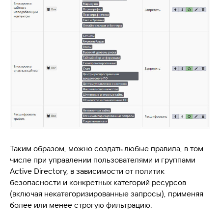
ООО «Айдеко»
ИНН 6670208848
620 066, Россия, г. Екатеринбург,
ул. Кулибина, 2
Таким образом, можно создать любые правила, в том
+7 (800) 555-33-40
числе при управлении пользователями и группами
expert@ideco.ru
Active Directory, в зависимости от политик
Продукт развивается
безопасности и конкретных категорий ресурсов
при поддержке Фонда
(включая некатегоризированные запросы), применяя
Содействия Инновациям
более или менее строгую фильтрацию.
Ideco NGFW Novum
Внедрения