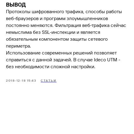
Сертификация ФСТЭК
ВЫВОД
Документация
Партнеры
Сравнение версий
Протоколы шифрованного трафика, способы работы
Выбрать интегратора
Прошлые ревизии ПАК
Авторизованные центры
DNS Security в NGFW
веб-браузеров и программ злоумышленников
Релизы Ideco
постоянно меняются. Фильтрация веб-трафика сейчас
Информационная
безопасность в решениях
О компании
немыслима без SSL-инспекции и является
Ideco
Новости
Дорожная карта
обязательным компонентом защиты сетевого
Признание и аналитика
Карьера в Ideco
периметра.
Инвесторам
Календари
Использование современных решений позволяет
справиться с данной задачей. В случае Ideco UTM -
Клиентский сервис
Продление лицензий
без необходимости сложной настройки.
Обучение в вузах
2018-12-18 15:43
СТАТЬИ
ВКонтакте
Файрвольная
Youtube
Создаем вместе
Rutube
Ideco NGFW
MAX