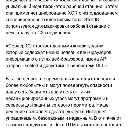
DNS Security в NGFW
Релизы Ideco
уникальный идентификатор рабочей станции. Затем
Информационная
безопасность в решениях
она применяет шифрование XOR с использованием
О компании
Ideco
Новости
Дорожная карта
сгенерированного идентификатора. Этот ID
Признание и аналитика
Карьера в Ideco
используется для маркировки рабочей станции с
Инвесторам
Календари
целью запуска C2-соединения.
Клиентский сервис
«Сервер C2 отвечает данными конфигурации,
Продление лицензий
Обучение в вузах
которые содержат имена целевых веб-браузеров,
информацию о путях веб-браузеров, имена API,
запросы sqlite3 и допустимые библиотеки DLL».
ВКонтакте
Файрвольная
Youtube
Создаем вместе
В такое непростое время пользователи становятся
более любопытны и могут подвергнуть опасности
Rutube
Ideco NGFW
вашу сеть. Защитить вашу сеть от таких
MAX
несанкционированных угроз могут программы и
сервисы для защиты сетевого периметра. Наше
решение позволяет сделать доступ в Интернет
управляемым, безопасным и надежным. В отличие от
Условия использования
Политика обработки персональных данных
сложных продуктов, в Ideco UTM вы можете настроить
© ideco 2005-2026 · Все права защищены