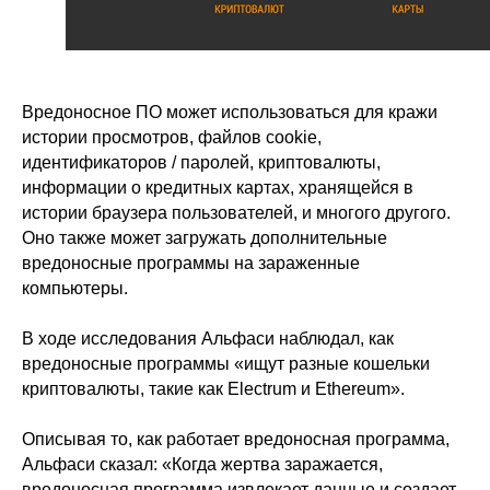
Вредоносное ПО может использоваться для кражи
истории просмотров, файлов cookie,
идентификаторов / паролей, криптовалюты,
ООО «Айдеко»
информации о кредитных картах, хранящейся в
ИНН 6670208848
истории браузера пользователей, и многого другого.
620 066, Россия, г. Екатеринбург,
Оно также может загружать дополнительные
ул. Кулибина, 2
вредоносные программы на зараженные
компьютеры.
+7 (800) 555-33-40
expert@ideco.ru
В ходе исследования Альфаси наблюдал, как
Продукт развивается
при поддержке Фонда
вредоносные программы «ищут разные кошельки
Содействия Инновациям
криптовалюты, такие как Electrum и Ethereum».
Ideco NGFW Novum
Внедрения
Описывая то, как работает вредоносная программа,
Сертификация ФСТЭК
Документация
Партнеры
Альфаси сказал: «Когда жертва заражается,
Сравнение версий
Выбрать
интегратора
Прошлые ревизии ПАК
вредоносная программа извлекает данные и создает
Авторизованные центры