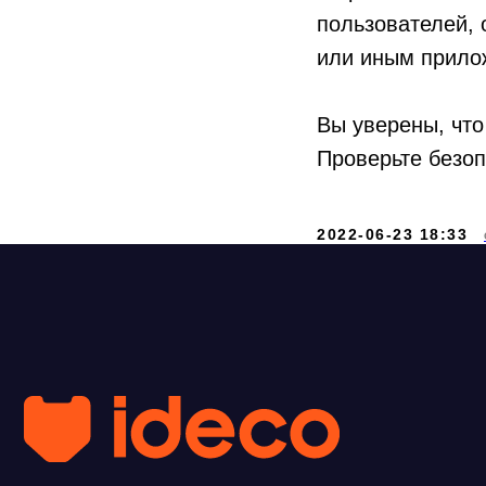
пользователей, 
или иным прилож
Вы уверены, что
Проверьте безоп
+7 
2022-06-23 18:33
exp
ООО «Айдеко»
ИНН 6670208848
620 066, Россия, г. Екатеринбург,
ул. Кулибина, 2