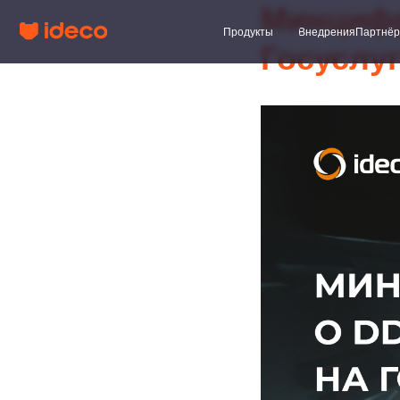
Минцифр
Продукты
Внедрения
Партнёры
Клиент
Госуслу