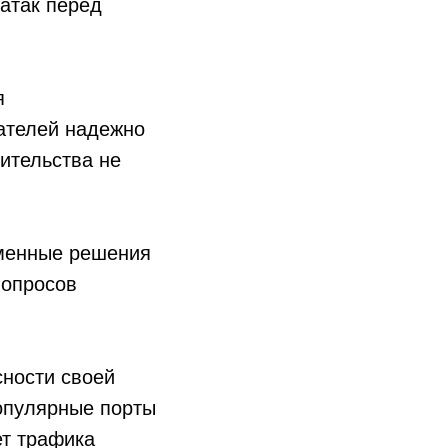
атак перед
я
ателей надежно
ительства не
еменные решения
вопросов
сности своей
популярные порты
ет трафика