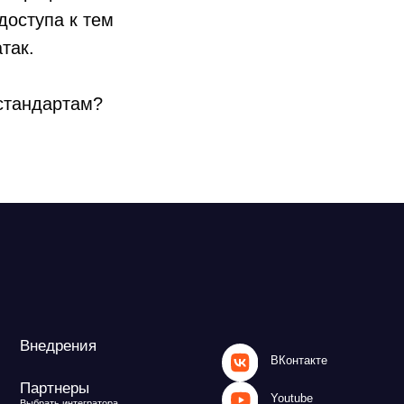
доступа к тем
так.
 стандартам?
ВКонтакте
Youtube
атора
 центры
Rutube
MAX
и
Файрвольная
литика