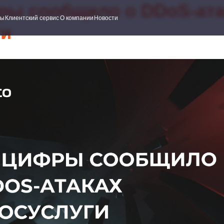
ы сообщило о DDoS-ата
ский сервис
О компании
Новости
ги