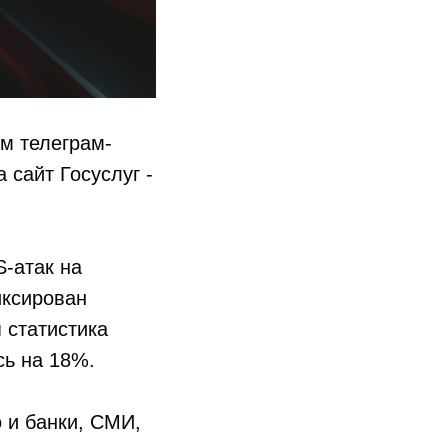
ем телеграм-
сайт Госуслуг -
S-атак на
иксирован
 статистика
сь на 18%.
о и банки, СМИ,