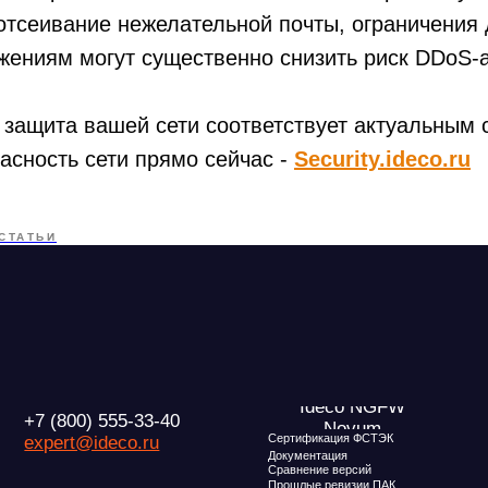
отсеивание нежелательной почты, ограничения 
ениям могут существенно снизить риск DDoS-а
 защита вашей сети соответствует актуальным
асность сети прямо сейчас -
Security.ideco.ru
Ideco NGFW
Внедрения
(800) 555-33-40
Novum
Сертификация ФСТЭК
ert@ideco.ru
СТАТЬИ
Документация
Партнеры
Сравнение версий
Прошлые ревизии ПАК
Выбрать интегр
DNS Security в NGFW
Авторизованные
Релизы Ideco
Информационная
безопасность в решениях
Ideco
Дорожная карта
О компани
Новости
Признание и ана