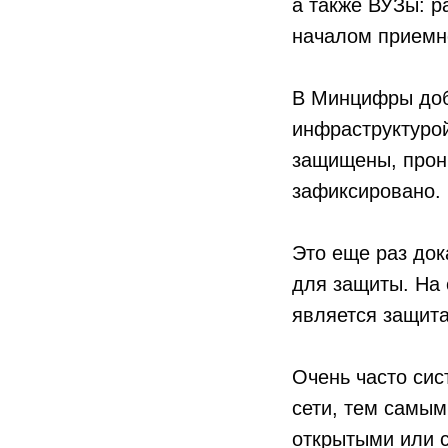
а также ВУЗы: р
началом приемно
В Минцифры доб
инфраструктуро
защищены, прони
зафиксировано.
Это еще раз док
для защиты. На
является защита
Очень часто сис
сети, тем самым
открытыми или 