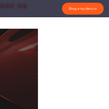
ках на
Вход в my.ideco.ru