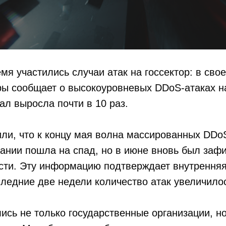
мя участились случаи атак на госсектор: в сво
 сообщает о высокоуровневых DDoS-атаках на 
тал выросла почти в 10 раз.
ли, что к концу мая волна массированных DDo
ании пошла на спад, но в июне вновь был заф
сти. Эту информацию подтверждает внутренняя
следние две недели количество атак увеличило
ись не только государственные организации, н