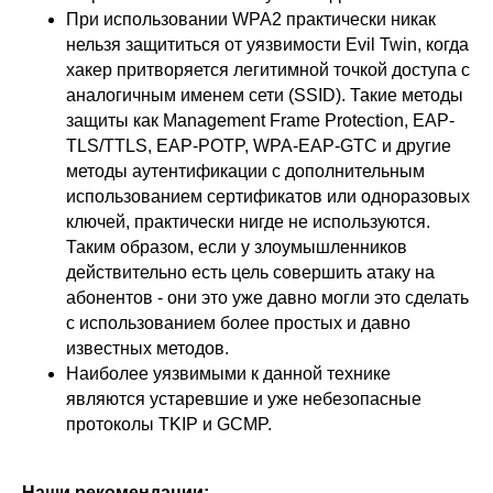
При использовании WPA2 практически никак
нельзя защититься от уязвимости Evil Twin, когда
хакер притворяется легитимной точкой доступа с
аналогичным именем сети (SSID). Такие методы
защиты как Management Frame Protection, EAP-
TLS/TTLS, EAP-POTP, WPA-EAP-GTC и другие
методы аутентификации с дополнительным
использованием сертификатов или одноразовых
ключей, практически нигде не используются.
Таким образом, если у злоумышленников
действительно есть цель совершить атаку на
абонентов - они это уже давно могли это сделать
с использованием более простых и давно
известных методов.
Наиболее уязвимыми к данной технике
являются устаревшие и уже небезопасные
протоколы TKIP и GCMP.
ООО «Айдеко»
ИНН 6670208848
Наши рекомендации
: