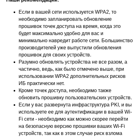
620 066, Россия, г. Екатеринбург,
ул. Кулибина, 2
Если в вашей сети используется WPA2, то
+7 (800) 555-33-40
необходимо запланировать обновление
expert@ideco.ru
прошивок точек доступа на время, когда это
будет максимально удобно для вас и
Продукт развивается
при поддержке Фонда
минимально навредит работе сети. Большинство
Содействия Инновациям
производителей уже выпустили обновления
прошивок для своих устройств.
Ideco NGFW Novum
Внедрения
Разумно обновлять устройства не все разом, а
Сертификация ФСТЭК
Документация
Партнеры
частично, ведь, как было отмечено выше, при
Сравнение версий
Выбрать
интегратора
Прошлые ревизии ПАК
Авторизованные центры
использовании WPA2 дополнительных рисков
DNS Security в NGFW
Релизы Ideco
ИБ практически нет.
Информационная
безопасность в решениях
О компании
Кроме точек доступа, необходимо также
Ideco
Новости
Дорожная карта
обновить прошивку пользовательских устройств.
Признание и аналитика
Карьера в Ideco
Если у вас развернута инфраструктура PKI, и вы
Инвесторам
Календари
используете ее для аутентификации в вашей Wi-
Fi сети - необходимо как можно скорее перейти
Клиентский сервис
на безопасную версию прошивки ваших Wi-Fi
Продление лицензий
Обучение в вузах
устройств, так как в этом случае риск взлома