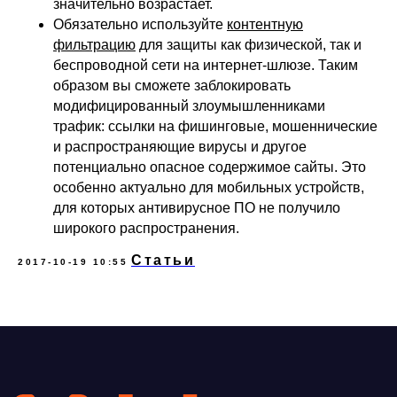
значительно возрастает.
Обязательно используйте
контентную
ВКонтакте
Файрвольная
фильтрацию
для защиты как физической, так и
Youtube
Создаем вместе
беспроводной сети на интернет-шлюзе. Таким
образом вы сможете заблокировать
Rutube
Ideco NGFW
модифицированный злоумышленниками
MAX
трафик: ссылки на фишинговые, мошеннические
и распространяющие вирусы и другое
потенциально опасное содержимое сайты. Это
Условия использования
особенно актуально для мобильных устройств,
Политика обработки персональных данных
для которых антивирусное ПО не получило
© ideco 2005-2026 · Все права защищены
широкого распространения.
Статьи
2017-10-19 10:55