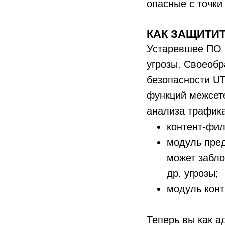
опасные с точки
К
АК ЗАЩИТИ
Устаревшее ПО 
угрозы. Своеоб
безопасности U
функций межсете
анализа трафика
контент-фил
модуль пре
может забло
др. угрозы;
модуль конт
Теперь вы как а