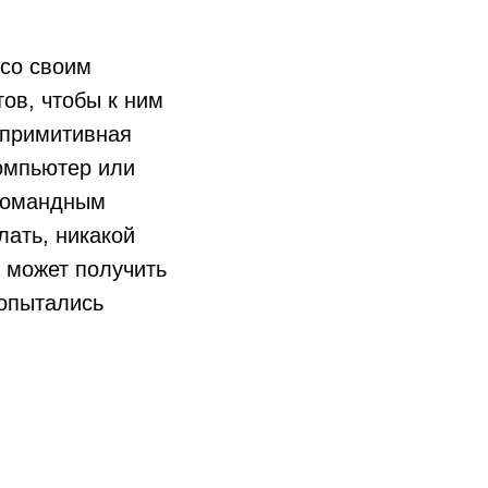
со своим
ов, чтобы к ним
 примитивная
компьютер или
 командным
лать, никакой
 может получить
попытались