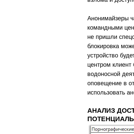
Анонимайзеры ч
командными цент
не пришли спецс
блокировка може
устройство буде
центром клиент 
водоносной деят
оповещение в о
использовать ан
АНАЛИЗ ДОС
ПОТЕНЦИАЛЬ