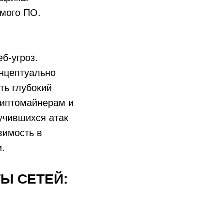
емого ПО.
б-угроз.
нцептуально
ть глубокий
риптомайнерам и
лучившихся атак
вимость в
.
Ы СЕТЕЙ: