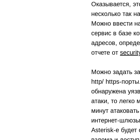
Оказывается, эт
несколько так н
Можно ввести на
сервис в базе к
адресов, опреде
отчете от
securit
Можно задать за
http/ https-порт
обнаружена уязв
атаки, то легко 
минут атаковать
интернет-шлюзы
Asterisk-е буде
взлома и доступ