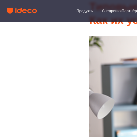
Типовые
Продукты
Внедрения
Партнёры
Клиент
Как их у