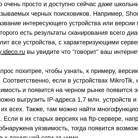
о очень просто и доступно сейчас даже школьни
азываемых черных поисковиков. Например, Sho
звание интересующего устройства или версии 
оторого есть результаты сканирования всего диа
лит все устройства, с характеризующими серве
y.ideco.ru
вы увидите что "говорит" ваш интерне
прос похитрее, чтобы узнать, к примеру, верси
ы. Соответственно, если в устройствах MikroTik,
имость и появится на черном рынке появится э
можно выгрузить IP-адреса 1,7 млн. устройств и
 их всех. Также, там можно найти
многофункци
. Если в их старых версиях на ftp-сервере, нап
т обнаружена уязвимость, тогда появится возмож
а к локальной сети за ними.