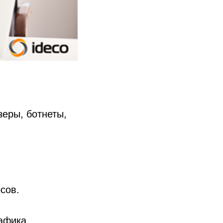
зеры, ботнеты,
сов.
афика.