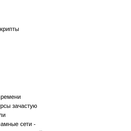
скрипты
 времени
урсы зачастую
ли
амные сети -