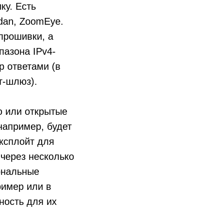
ку. Есть
dan, ZoomEye.
прошивки, а
пазона IPv4-
р ответами (в
т-шлюз).
ю или открытые
 например, будет
ксплойт для
 через несколько
ональные
ример или в
ность для их