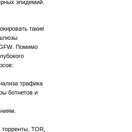
ерных эпидемий.
окировать такие
 шлюзы
NGFW. Помимо
лубокого
рсов:
нализа трафика
ры ботнетов и
ениям.
, торренты, TOR,