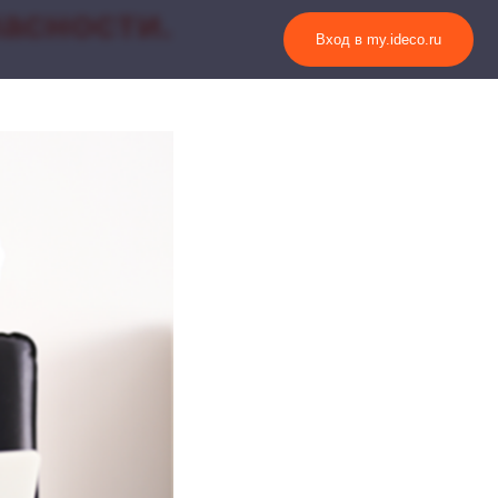
асности.
Вход в my.ideco.ru