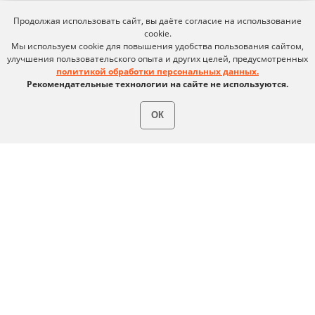
Продолжая использовать сайт, вы даёте согласие на использование
ВКонтакте
Файрвольная
cookie.
Мы используем cookie для повышения удобства пользования сайтом,
Youtube
Создаем вместе
улучшения пользовательского опыта и других целей, предусмотренных
политикой обработки персональных данных.
Rutube
Ideco NGFW
Рекомендательные технологии на сайте не используются.
MAX
ОК
Условия использования
Политика обработки персональных данных
© ideco 2005-2026 · Все права защищены