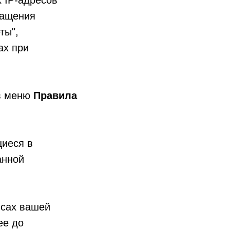
 IP-адресов
ращения
ты",
ах при
 в меню
Правила
щиеся в
анной
исах вашей
ее до