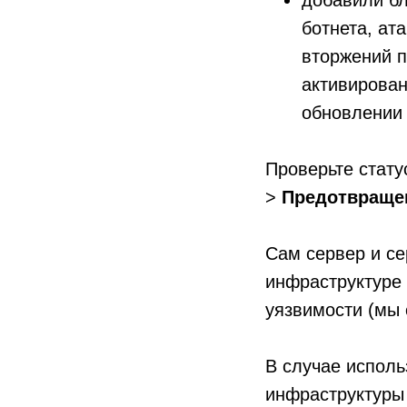
добавили бл
ботнета, ат
вторжений п
активирован
обновлении
Проверьте стат
>
Предотвращен
Сам сервер и се
инфраструктуре
уязвимости (мы 
В случае исполь
инфраструктуры