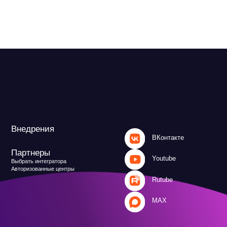
ВКонтакте
Youtube
атора
 центры
Rutube
MAX
и
Файрвольная
литика
Создаем вместе
Ideco NGFW