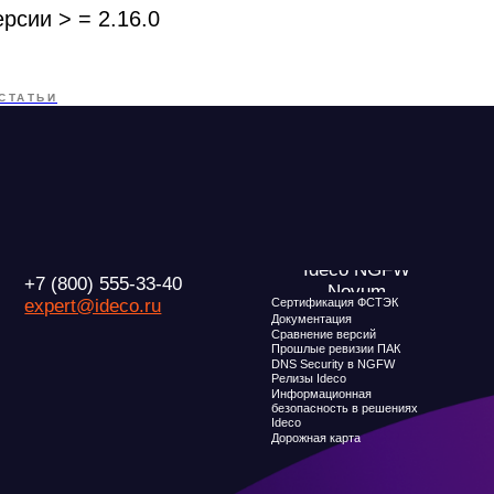
рсии > = 2.16.0
Ideco NGFW
Внедрения
(800) 555-33-40
СТАТЬИ
Novum
Сертификация ФСТЭК
ert@ideco.ru
Документация
Партнеры
Сравнение версий
Прошлые ревизии ПАК
Выбрать интегр
DNS Security в NGFW
Авторизованные
Релизы Ideco
Информационная
безопасность в решениях
Ideco
Дорожная карта
О компани
Новости
Признание и ана
Карьера в Ideco
Инвесторам
Клиентский сервис
Календари
Продление лицензий
Обучение в вузах