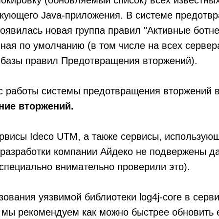
окировку (обновляемый список) всех известных
акующего Java-приложения. В системе предотв
оявилась новая группа правил "Активные ботне
ная по умолчанию (в том числе на всех сервер
 базы правил Предотвращения вторжений).
ус работы системы предотвращения вторжений
ие вторжений.
рвисы Ideco UTM, а также сервисы, использую
 разработки компании Айдеко не подвержены д
специально внимательно проверили это).
зования уязвимой библиотеки log4j-core в серв
 мы рекомендуем как можно быстрее обновить 