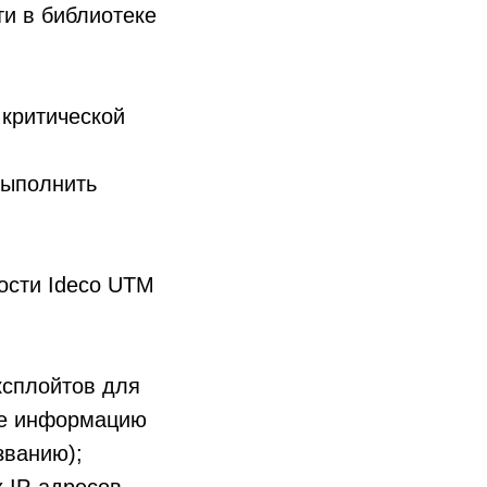
и в библиотеке
критической
выполнить
ости Ideco UTM
ксплойтов для
ете информацию
званию);