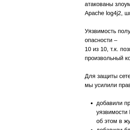
атакованы злоум
Apache log4j2, 
Уязвимость пол
опасности
–
10 из 10, т.к. 
произвольный ко
Для защиты сете
мы усилили пра
добавили пр
уязвимости 
об этом в ж