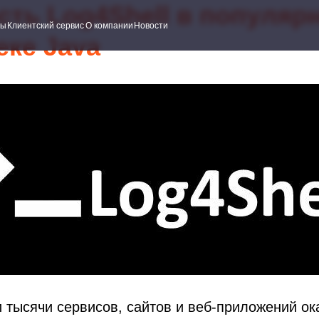
сть Log4Shell в популяр
ский сервис
О компании
Новости
еке Java
 тысячи сервисов, сайтов и веб-приложений ок