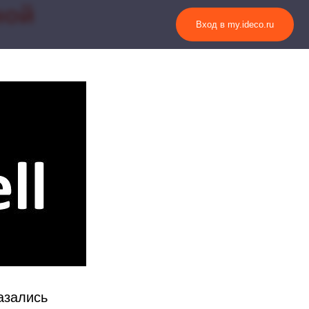
ной
Вход в my.ideco.ru
азались