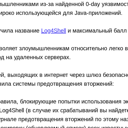
ышленниками из-за найденной 0-day уязвимост
широко использующейся для Java-приложений.
учила название
Log4Shell
и максимальный балл 
позволяет злоумышленникам относительно легко 
д на удаленных серверах.
й, выходящих в интернет через шлюз безопасн
вила системы предотвращения вторжений:
авила, блокирующие попытки использования э
Log4Shell (в случае их срабатываний вы найд
урнале предотвращения вторжений по этому на