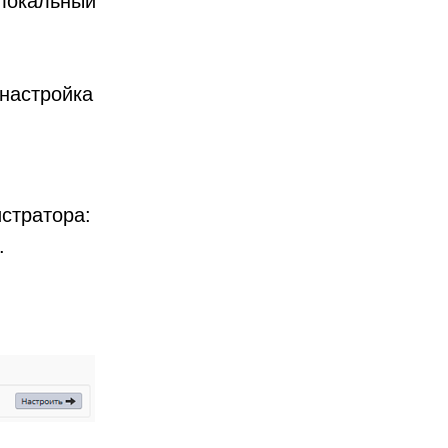
 локальный
 настройка
стратора:
.