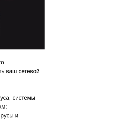
го
ть ваш сетевой
уса, системы
ам:
ирусы и