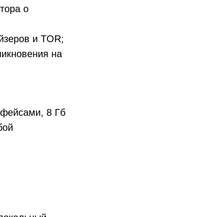
тора о
йзеров и TOR;
никновения на
рфейсами, 8 Гб
бой