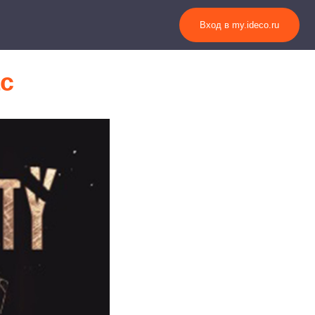
Вход в my.ideco.ru
ас