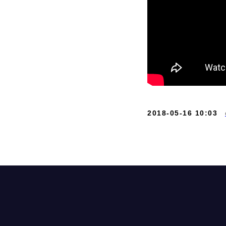
+7 
exp
ООО «Айдеко»
ИНН 6670208848
2018-05-16 10:03
620 066, Россия, г. Екатеринбург,
ул. Кулибина, 2
Продукт развивается при поддержке
Фонда Содействия Инновациям