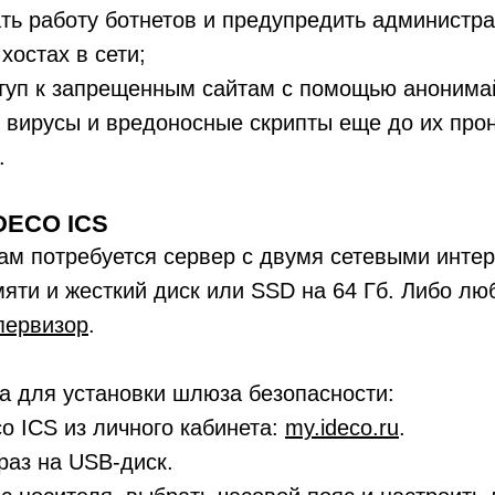
ть работу ботнетов и предупредить администра
хостах в сети;
туп к запрещенным сайтам с помощью анонима
 вирусы и вредоносные скрипты еще до их про
.
DECO ICS
ам потребуется сервер с двумя сетевыми инте
яти и жесткий диск или SSD на 64 Гб. Либо лю
первизор
.
а для установки шлюза безопасности:
co ICS из личного кабинета:
my.ideco.ru
.
раз на
USB-диск
.