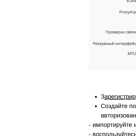
З
арегистрир
Создайте по
авторизован
- импортируйте 
- воспользуйтес