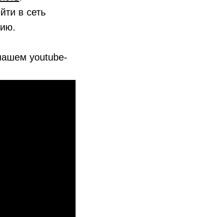
йти в сеть
нию.
нашем youtube-