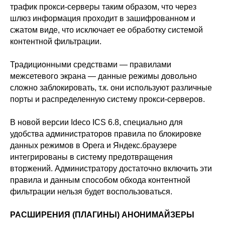
ООО «Айдеко»
трафик прокси-серверы таким образом, что через
шлюз информация проходит в зашифрованном и
ИНН 6670208848
620 066, Россия, г. Екатеринбург,
сжатом виде, что исключает ее обработку системой
ул. Кулибина, 2
контентной фильтрации.
+7 (800) 555-33-40
expert@ideco.ru
Традиционными средствами — правилами
межсетевого экрана — данные режимы довольно
Продукт развивается
сложно заблокировать, т.к. они используют различные
при поддержке Фонда
Содействия Инновациям
порты и распределенную систему прокси-серверов.
Ideco NGFW Novum
Внедрения
В
новой версии
Ideco ICS 6.8, специально для
Сертификация ФСТЭК
Документация
удобства администраторов правила по блокировке
Партнеры
Сравнение версий
Выбрать
данных режимов в Opera и Яндекс.браузере
интегратора
Прошлые ревизии ПАК
Авторизованные центры
DNS Security в NGFW
интегрированы в систему предотвращения
Релизы Ideco
Информационная
вторжений. Администратору достаточно включить эти
безопасность в решениях
О компании
Ideco
правила и данным способом обхода контентной
Новости
Дорожная карта
Признание и аналитика
фильтрации нельзя будет воспользоваться.
Карьера в Ideco
Инвесторам
Календари
РАСШИРЕНИЯ (ПЛАГИНЫ) АНОНИМАЙЗЕРЫ
Клиентский сервис