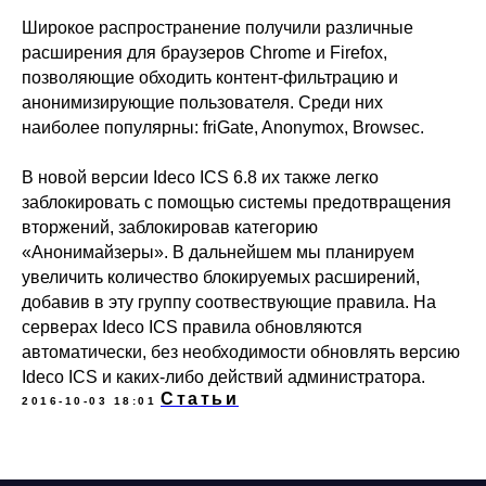
Продление лицензий
Обучение в вузах
Широкое распространение получили различные
расширения для браузеров Chrome и Firefox,
позволяющие обходить контент-фильтрацию и
ВКонтакте
Файрвольная
анонимизирующие пользователя. Среди них
наиболее популярны: friGate, Anonymox, Browsec.
Youtube
Создаем вместе
Rutube
Ideco NGFW
В новой версии Ideco ICS 6.8 их также легко
заблокировать с помощью системы предотвращения
MAX
вторжений, заблокировав категорию
«Анонимайзеры». В дальнейшем мы планируем
увеличить количество блокируемых расширений,
Условия использования
Политика обработки персональных данных
добавив в эту группу соотвествующие правила. На
© ideco 2005-2026 · Все права защищены
серверах Ideco ICS правила обновляются
автоматически, без необходимости обновлять версию
Ideco ICS и каких-либо действий администратора.
Статьи
2016-10-03 18:01