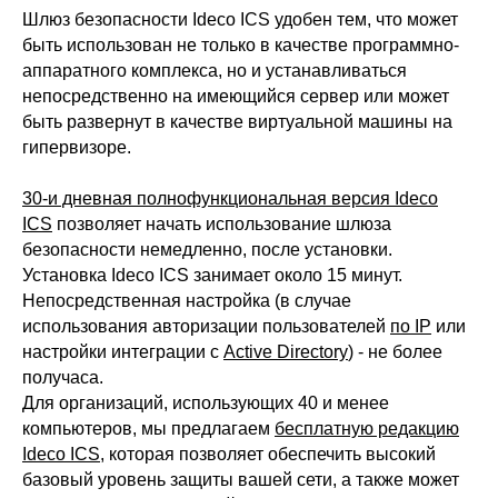
Шлюз безопасности Ideco ICS удобен тем, что может
быть использован не только в качестве программно-
аппаратного комплекса, но и устанавливаться
непосредственно на имеющийся сервер или может
быть развернут в качестве виртуальной машины на
гипервизоре.
30-и дневная полнофункциональная версия Ideco
ICS
позволяет начать использование шлюза
безопасности немедленно, после установки.
Установка Ideco ICS занимает около 15 минут.
Непосредственная настройка (в случае
использования авторизации пользователей
по IP
или
настройки интеграции с
Active Directory
) - не более
получаса.
ООО «Айдеко»
Для организаций, использующих 40 и менее
ИНН 6670208848
компьютеров, мы предлагаем
бесплатную редакцию
620 066, Россия, г. Екатеринбург,
Ideco ICS
, которая позволяет обеспечить высокий
ул. Кулибина, 2
базовый уровень защиты вашей сети, а также может