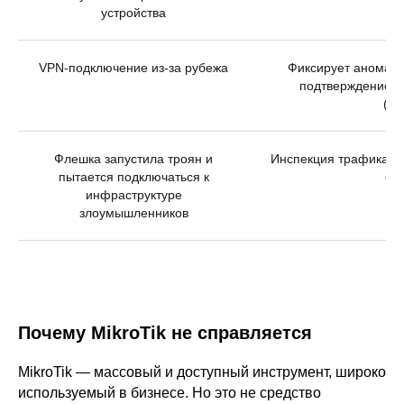
устройства
уп
VPN-подключение из-за рубежа
Фиксирует аномали
подтверждение (
(М
Флешка запустила троян и
Инспекция трафика, п
пытается подключаться к
оп
инфраструктуре
злоумышленников
Почему MikroTik не справляется
MikroTik — массовый и доступный инструмент, широко
используемый в бизнесе. Но это не средство