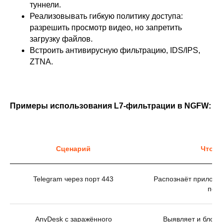
туннели.
Реализовывать гибкую политику доступа:
разрешить просмотр видео, но запретить
загрузку файлов.
Встроить антивирусную фильтрацию, IDS/IPS,
ZTNA.
Примеры использования L7-фильтрации в NGFW:
Сценарий
Что д
Telegram через порт 443
Распознаёт приложен
пор
AnyDesk с заражённого
Выявляет и блоки