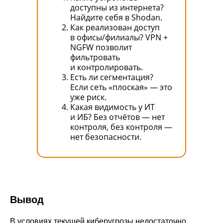
доступны из интернета?
+7 (800) 555-33-40
Найдите себя в Shodan.
expert@ideco.ru
Как реализован доступ
в офисы/филиалы? VPN +
Продукт развивается
NGFW позволит
при поддержке Фонда
Содействия Инновациям
фильтровать
и контролировать.
Ideco NGFW Novum
Внедрения
Есть ли сегментация?
Сертификация ФСТЭК
Если сеть «плоская» — это
Документация
Партнеры
уже риск.
Сравнение версий
Выбрать
интегратора
Прошлые ревизии ПАК
Какая видимость у ИТ
Авторизованные центры
DNS Security в NGFW
Релизы Ideco
и ИБ? Без отчётов — нет
Информационная
контроля, без контроля —
безопасность в решениях
О компании
Ideco
нет безопасности.
Новости
Дорожная карта
Признание и аналитика
Карьера в Ideco
Инвесторам
Календари
Клиентский сервис
Продление лицензий
Обучение в вузах
Вывод
В условиях текущей киберугрозы недостаточно