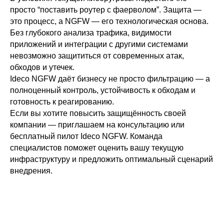
ВКонтакте
Файрвольная
просто “поставить роутер с фаерволом”. Защита —
Youtube
Создаем вместе
это процесс, а NGFW — его технологическая основа.
Без глубокого анализа трафика, видимости
Rutube
Ideco NGFW
приложений и интеграции с другими системами
MAX
невозможно защититься от современных атак,
обходов и утечек.
Ideco NGFW даёт бизнесу не просто фильтрацию — а
Условия использования
полноценный контроль, устойчивость к обходам и
Политика обработки персональных данных
готовность к реагированию.
© ideco 2005-2026 · Все права защищены
Если вы хотите повысить защищённость своей
компании — приглашаем на консультацию или
бесплатный пилот Ideco NGFW. Команда
специалистов поможет оценить вашу текущую
инфраструктуру и предложить оптимальный сценарий
внедрения.