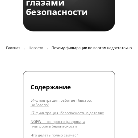
глазами
безопасности
Главная
→
Новости
→
Почему фильтрации по портам недостаточно
Содержание
L4-фильтрация: работает быстро,
но “слепо”
L7-фильтрация: безопасность в деталях
NGFW — не просто фаервол, а
платформа безопасности
Что делать прямо сейчас?