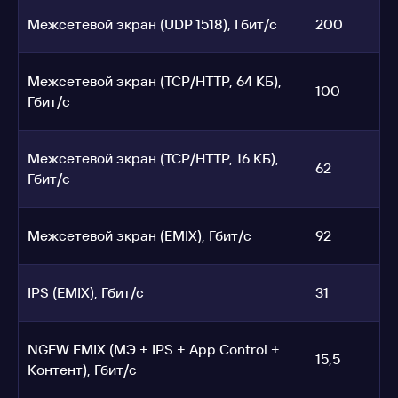
Вт · 1U
стоечный
Межсетевой экран (UDP 1518), Гбит/с
200
Межсетевой экран (TCP/HTTP, 64 КБ),
* Характеристики могут изменяться в зависимости от конфигурации. Апп
100
Гбит/с
* Характеристики могут изменяться в зависимости от конфигурации. Сер
Актуальный статус сертификата уточняется у менеджера Ideco.
Межсетевой экран (TCP/HTTP, 16 КБ),
62
Гбит/с
Межсетевой экран (EMIX), Гбит/с
92
IPS (EMIX), Гбит/с
31
NGFW EMIX (МЭ + IPS + App Control +
15,5
Контент), Гбит/с