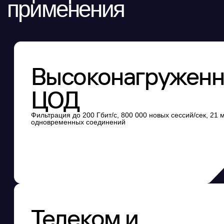
Телеком и
финансовый
сектор
Непрерывная работа при сбоях: кластеризация active-passive,
синхронизация сессий
Функции NGFW