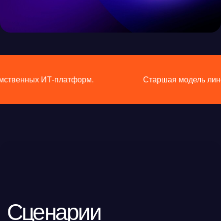
атформ.
Старшая модель линейки. 32 ядра, 128
Сценарии
применения
Высоконагруженный
ЦОД
Фильтрация до 200 Гбит/с, 800 000 новых сессий/сек, 21 млн
одновременных соединений