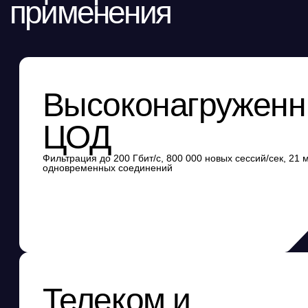
Телеком и
финансовый
сектор
Непрерывная работа при сбоях: кластеризация active-passive,
синхронизация сессий
Функции NGFW