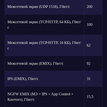
стоечный
Межсетевой экран (UDP 1518), Гбит/с
200
* Характеристики могут изменяться в зависимости от конфигурации. Апп
Межсетевой экран (TCP/HTTP, 64 КБ), Гбит/
100
с
* Характеристики могут изменяться в зависимости от конфигурации. Сер
Актуальный статус сертификата уточняется у менеджера Ideco.
Межсетевой экран (TCP/HTTP, 16 КБ), Гбит/
62
с
Межсетевой экран (EMIX), Гбит/с
92
IPS (EMIX), Гбит/с
31
NGFW EMIX (МЭ + IPS + App Control +
15,5
Контент), Гбит/с