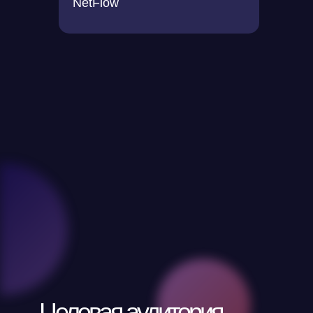
NetFlow
Спецификация
оборудования
Целевая аудитория