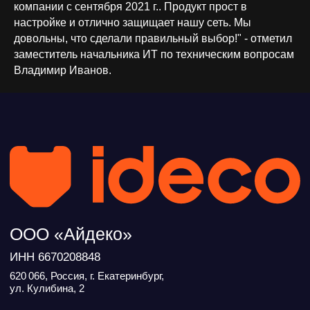
компании с сентября 2021 г.. Продукт прост в
ИНН 6670208848
620 066, Россия, г. Екатеринбург,
настройке и отлично защищает нашу сеть. Мы
ул. Кулибина, 2
довольны, что сделали правильный выбор!" - отметил
заместитель начальника ИТ по техническим вопросам
+7 (800) 555-33-40
expert@ideco.ru
Владимир Иванов.
Продукт развивается
при поддержке Фонда
Содействия Инновациям
Ideco NGFW Novum
Внедрения
Сертификация ФСТЭК
Документация
Партнеры
Сравнение версий
Выбрать
интегратора
Прошлые ревизии ПАК
Авторизованные центры
DNS Security в NGFW
Релизы Ideco
Информационная
безопасность в решениях
О компании
Ideco
Новости
Дорожная карта
Признание и аналитика
Карьера в Ideco
Инвесторам
Календари
Клиентский сервис
Продление лицензий
Обучение в вузах